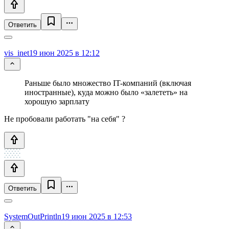
Ответить
vis_inet
19 июн 2025 в 12:12
Раньше было множество IT-компаний (включая
иностранные), куда можно было «залететь» на
хорошую зарплату
Не пробовали работать "на себя" ?
Ответить
SystemOutPrintln
19 июн 2025 в 12:53