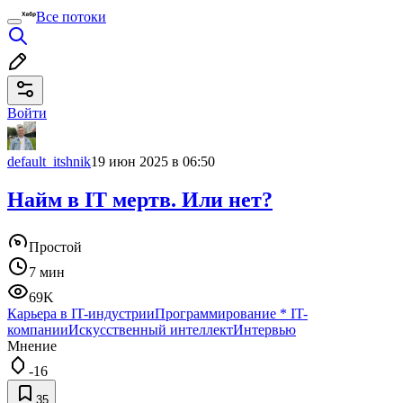
Все потоки
Войти
default_itshnik
19 июн 2025 в 06:50
Найм в IT мертв. Или нет?
Простой
7 мин
69K
Карьера в IT-индустрии
Программирование
*
IT-
компании
Искусственный интеллект
Интервью
Мнение
-16
35