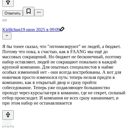
Ответить
Kirillchug
19 июн 2025 в 09:09
Я бы тонее сказал, что "оптимизируют" не людей, а бюджет.
Потому что пока, к счастью, как в FAANG мы ещё до
массовых сокращений. Но бюджет не бесконечный, поэтому
набор оставляют, людей не сокращают повально в каждой
крупной компании. Для опытных специалистов в найме
особых изменений нет - они всегда востребованы. А вот для
новичков просто изменился путь: теперь нельзя придти в
компанию, как в открытый двор и сразу пройти
собеседование. Теперь уже подавляющее большинство
проходт через курсы/лагеря в команию, где не секрет, сильный
отбор происходит. И компания не всех сразу нананимает, и
при этом набор не останавливается