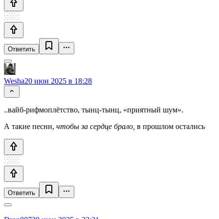
Ответить
Wesha
20 июн 2025 в 18:28
..вайб‑рифмоплётство, тынц‑тынц, «приятный шум».
А такие пеcни,
чтобы за сердце брало,
в прошлом остались
Ответить