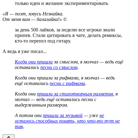
только идеи и желание экспериментировать
«Я — поэт, зовусь Незнайка.
От меня вам — балалайка!» ©
за день 500 лайков, за неделю все игроки знали
припев. Стали цитировать в чате, делать ремиксы,
кто-то перепел под гитару.
А ведь я уже писал...
Когда они пришли
за смыслом, я молчал — ведь ещё
оставались
песни со смыслом
.
Когда они пришли за рифмами, я молчал — ведь
ещё оставались
песни с рифмами
.
Когда они
пришли за стихотворным размером
, я
молчал — ведь ещё оставались песни с
выдержанным размером.
А потом они
пришли за музыкой
— уже
не
осталось способных понять, что что-то тут не
так
.