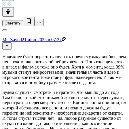
Ответить
Mr_Zavod
21 июн 2025 в 07:27
Надежнее будет перестать слушать новую музыку вообще, чем
ненароком шквариться об нейрохрючево. Понятное дело, что
в играх и фильмах тоже оно будет. Хотя к моменту, когда 99%
музыки станут нейросетевыми, значительная часть видео и
игрового контента тоже станут фулл дженерейтед. И так же
отправятся в помойку сразу же после создания.
Будем слушать, смотреть и играть то, что вышло до 22 года.
Там бэклог такой, что никакой жизни не хватит переслушать,
переиграть и пересмотреть это все. Единственная причина, по
которой абсолютно все рано или поздно должны будут
перейти на нейроконтент - изобретение лекарства от смерти.
И тогда спустя тысячи лет - да, любое разумное существо от
скуки снизойдет до такого извращения, как осознанное
поедание нейромусора. Не как гарантированное средство