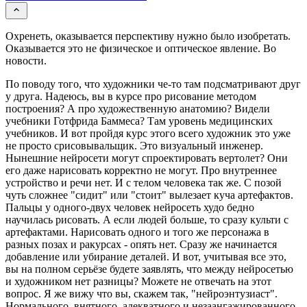
Охренеть, оказывается перспективу нужно было изобретать.
Оказывается это не физическое и оптическое явление. Во
новости.
По поводу того, что художники че-то там подсматривают друг
у друга. Надеюсь, вы в курсе про рисование методом
построения? А про художественную анатомию? Видели
учебники Готфрида Баммеса? Там уровень медицинских
учебников. И вот пройдя курс этого всего художник это уже
не просто срисовывальщик. Это визуальный инженер.
Нынешние нейросети могут спроектировать вертолет? Они
его даже нарисовать корректно не могут. Про внутреннее
устройство и речи нет. И с телом человека так же. С позой
чуть сложнее "сидит" или "стоит" вылезает куча артефактов.
Пальцы у одного-двух человек нейросеть худо бедно
научилась рисовать. А если людей больше, то сразу культи с
артефактами. Нарисовать одного и того же персонажа в
разных позах и ракурсах - опять нет. Сразу же начинается
добавление или убирание деталей. И вот, учитывая все это,
вы на полном серьёзе будете заявлять, что между нейросетью
и художником нет разницы? Можете не отвечать на этот
вопрос. Я же вижу что вы, скажем так, "нейроэнтузиаст".
Нормального, внятного, адекватного и незаангажированного