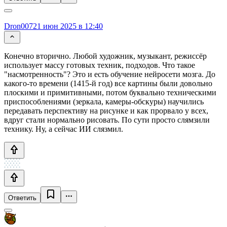
Dron007
21 июн 2025 в 12:40
Конечно вторично. Любой художник, музыкант, режиссёр
использует массу готовых техник, подходов. Что такое
"насмотренность"? Это и есть обучение нейросети мозга. До
какого-то времени (1415-й год) все картины были довольно
плоскими и примитивными, потом буквально техническими
приспособлениями (зеркала, камеры-обскуры) научились
передавать перспективу на рисунке и как прорвало у всех,
вдруг стали нормально рисовать. По сути просто слямзили
технику. Ну, а сейчас ИИ слязмил.
Ответить