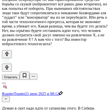
борьбы со скукой (нейроконтент всё равно дико вторичен), но
как попытка её побороть. При нынешних обстоятельствах
люди таки будут сопротивляться и никакими баззвордами аля
"луддит" или "консерватор" вы их не переубедите. Ибо речь о
той части технологичного прогресса, которая не экономит
время, а убивает его. Какая разница, чем вы будете это делать?
Нет, вы серьёзно будете отстаивать идею того, что человек
должен потратить свой досуг именно на развлечение Х, а не
на развлечение Y? А вам что с того? Вы инвестор
нейросетевого техногиганта?
Ответить
RoasterToaster
21 июн 2025 в 08:12
Думаю в скит надо идти от сатанизма этого. В Сибирь