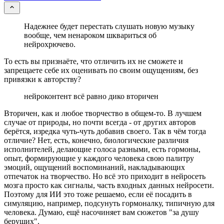
Надежнее будет перестать слушать новую музыку
вообще, чем ненароком шквариться об
нейрохрючево.
То есть вы признаёте, что отличить их не сможете и
запрещаете себе их оценивать по своим ощущениям, без
привязки к авторству?
нейроконтент всё равно дико вторичен
Вторичен, как и любое творчество в общем-то. В лучшем
случае от природы, но почти всегда - от других авторов
берётся, изредка чуть-чуть добавив своего. Так в чём тогда
отличие? Нет, есть, конечно, биологические различия
исполнителей, делающие голоса разными, есть гормоны,
опыт, формирующие у каждого человека свою палитру
эмоций, ощущений воспоминаний, накладывающих
отпечаток на творчество. Но всё это приходит в нейросеть
мозга просто как сигналы, часть входных данных нейросети.
Поэтому для ИИ это тоже решаемо, если её посадить в
симуляцию, например, подсунуть гормоналку, типичную для
человека. Думаю, ещё насочиняет вам сюжетов "за душу
берущих".