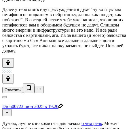
Далее у тебя опять идут рассуждения в духе "ну вот щас мы
петафлопсов подкинем в нейротопку, да она как поедет, как
побежит!". В соседней ветке я тебе уже написал, что лишних
петафлопсов вам в обозримом будущем не дадут. Слишком
много энергии и инфраструктуры на это надо. И все ради
баловства с картинками, ага. Из-за вашего (и моего) баловства
с картинками Сэм Альтман все дальше и дальше в долги
уходить будет, все никак на окупаемость не выйдет. Пожалей
дядьку.
Ответить
Dron007
23 июн 2025 в 19:20
Думаю, лучше ознакомиться для начала
о чём речь
. Может
быть там всё и не так прямо было, но это для иллюстрации