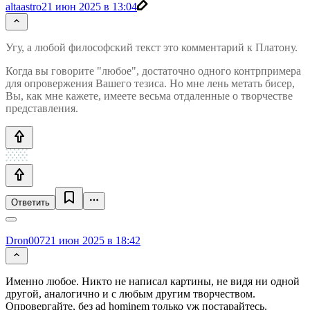
altaastro
21 июн 2025 в 13:04
Угу, а любой философский текст это комментарий к Платону.
Когда вы говорите "любое", достаточно одного контрпримера
для опровержения Вашего тезиса. Но мне лень метать бисер,
Вы, как мне кажете, имеете весьма отдаленные о творчестве
представления.
Ответить
Dron007
21 июн 2025 в 18:42
Именно любое. Никто не написал картины, не видя ни одной
другой, аналогично и с любым другим творчеством.
Опровергайте, без ad hominem только уж постарайтесь.