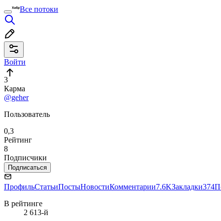
Все потоки
Войти
3
Карма
@geher
Пользователь
0,3
Рейтинг
8
Подписчики
Подписаться
Профиль
Статьи
Посты
Новости
Комментарии
7.6K
Закладки
374
П
В рейтинге
2 613-й