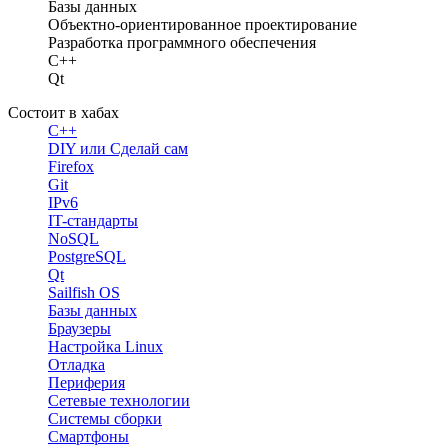
Базы данных
Объектно-ориентированное проектирование
Разработка программного обеспечения
C++
Qt
Состоит в хабах
C++
DIY или Сделай сам
Firefox
Git
IPv6
IT-стандарты
NoSQL
PostgreSQL
Qt
Sailfish OS
Базы данных
Браузеры
Настройка Linux
Отладка
Периферия
Сетевые технологии
Системы сборки
Смартфоны