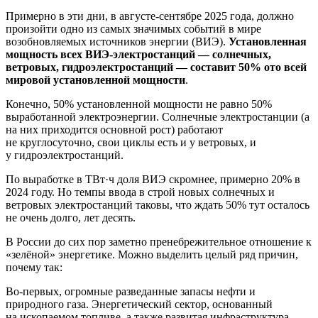
Примерно в эти дни, в августе‑сентябре 2025 года, должно
произойти одно из самых значимых событий в мире
возобновляемых источников энергии (ВИЭ).
Установленная
мощность всех ВИЭ‑электростанций — солнечных,
ветровых, гидроэлектростанций — составит 50% ото всей
мировой установленной мощности
.
Конечно, 50% установленной мощности не равно 50%
выработанной электроэнергии. Солнечные электростанции (а
на них приходится основной рост) работают
не круглосуточно, свои циклы есть и у ветровых, и
у гидроэлектростанций.
По выработке в ТВт·ч доля ВИЭ скромнее, примерно 20% в
2024 году. Но темпы ввода в строй новых солнечных и
ветровых электростанций таковы, что ждать 50% тут осталось
не очень долго, лет десять.
В России до сих пор заметно пренебрежительное отношение к
«зелёной» энергетике. Можно выделить целый ряд причин,
почему так:
Во‑первых, огромные разведанные запасы нефти и
природного газа. Энергетический сектор, основанный
на ископаемом топливе, а также развитая инфраструктура