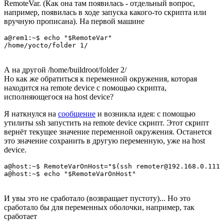
RemoteVar. (Как она там появилась - отдельный вопрос,
например, появилась в ходе запуска какого-то скрипта или
вручную прописана). На первой машине
a@rem1:~$ echo "$RemoteVar"

А на другой /home/buildroot/folder 2/
Но как же обратиться к переменной окружения, которая
находится на remote device с помощью скрипта,
исполняющегося на host device?
Я наткнулся на
сообщение
и возникла идея: с помощью
утилиты ssh запустить на remote device скрипт. Этот скрипт
вернёт текущее значение переменной окружения. Останется
это значение сохранить в другую переменную, уже на host
device.
a@host:~$ RemoteVarOnHost="$(ssh remoter@192.168.0.111 
И увы это не сработало (возвращает пустоту)... Но это
сработало бы для переменных оболочки, например, так
сработает