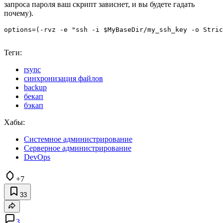
запроса пароля ваш скрипт зависнет, и вы будете гадать
почему).
Теги:
rsync
синхронизация файлов
backup
бекап
бэкап
Хабы:
Системное администрирование
Серверное администрирование
DevOps
+7
33
3