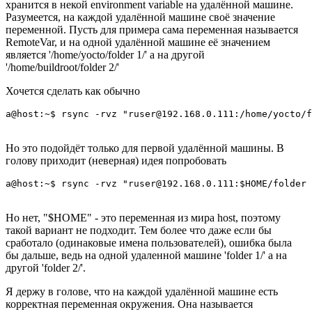
хранится в некой environment variable на удалённой машине.
Разумеется, на каждой удалённой машине своё значение
переменной. Пусть для примера сама переменная называется
RemoteVar, и на одной удалённой машине её значением
является '/home/yocto/folder 1/' а на другой
'/home/buildroot/folder 2/'
Хочется сделать как обычно
Но это подойдёт только для первой удалённой машины. В
голову приходит (неверная) идея попробовать
Но нет, "$HOME" - это переменная из мира host, поэтому
такой вариант не подходит. Тем более что даже если бы
сработало (одинаковые имена пользователей), ошибка была
бы дальше, ведь на одной удаленной машине 'folder 1/' а на
другой 'folder 2/'.
Я держу в голове, что на каждой удалённой машине есть
корректная переменная окружения. Она называется