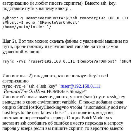
авторизацию (и любит писать скрипты). Вместо ssh_key
подставьте путь к вашему ключу...
a@host:~$ RemoteVarOnHost="$(ssh remoter@192.168.0.111 
a@host:~$ echo "$RemoteVarOnHost"

Шаг 2). Вот так можно скачать файлы с удаленной машины по
пути, прочитанному из environment variable на этой самой
удаленной машине
Или вот шаг 2) так для тех, кто использует key-based
авторизацию
rsync -rvz -e "ssh -i 'ssh_key" "
ruser@192.168.0.111
:
HOME/hostStorage/"
Или вот оба шага вместе для тех, у кого (чать) пути к ssh_key
выведена в свою environment variable. Я также добавил сюда
опцию StrictHostKeyChecking=no чтобы "automatically add new
host keys to the user known hosts" - это полезно, когда вы
постоянно пересоздаёте сервер. Опция BatchMode=yes
заставит ssh сообщить об ошибке вместо перехода к запросу
пароля у юзера (если вы пишите скрипт, то вероятно вместо