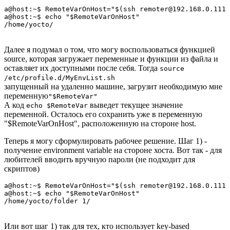
a@host:~$ RemoteVarOnHost="$(ssh remoter@192.168.0.111 
a@host:~$ echo "$RemoteVarOnHost"

Далее я подумал о том, что могу воспользоваться функцией
source, которая загружает переменные и функции из файла и
оставляет их доступными после себя. Тогда
source
/etc/profile.d/MyEnvList.sh
запущенный на удаленно машине, загрузит необходимую мне
переменную
"$RemoteVar"
А код
выведет текущее значение
echo $RemoteVar
переменной. Осталось его сохранить уже в переменную
"$RemoteVarOnHost", расположенную на стороне host.
Теперь я могу сформулировать рабочее решение. Шаг 1) -
получение environment variable на стороне хоста. Вот так - для
любителей вводить вручную пароли (не подходит для
скриптов)
a@host:~$ RemoteVarOnHost="$(ssh remoter@192.168.0.111 
a@host:~$ echo "$RemoteVarOnHost"

Или вот шаг 1) так для тех, кто использует key-based