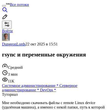
Все потоки
Войти
DungeonLords
22 окт 2025 в 15:51
rsync и переменные окружения
Средний
3 мин
11K
Системное администрирование
*
Серверное
администрирование
*
DevOps
*
Туториал
Мне необходимо скачивать файлы с remote Linux device
(удалённая машина), а именно с некой папки, путь к которой