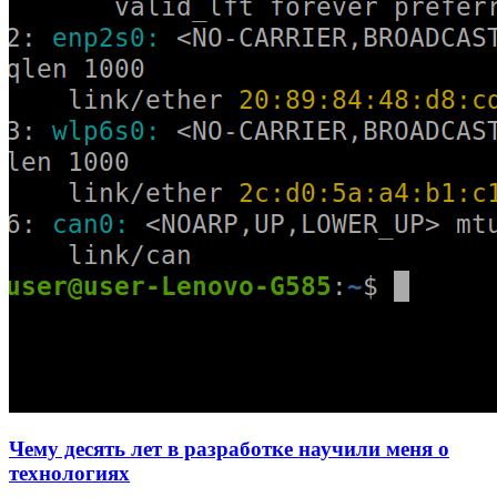
Чему десять лет в разработке научили меня о
технологиях