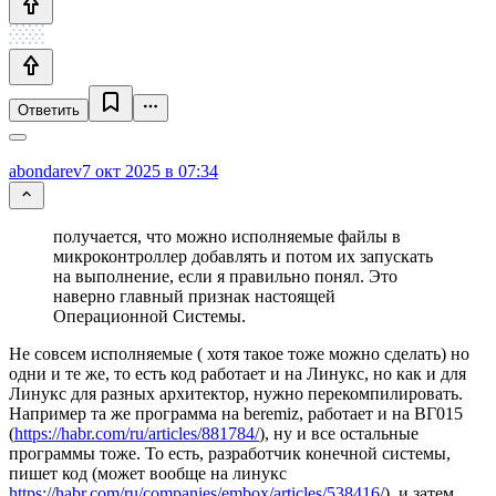
Ответить
abondarev
7 окт 2025 в 07:34
получается, что можно исполняемые файлы в
микроконтроллер добавлять и потом их запускать
на выполнение, если я правильно понял. Это
наверно главный признак настоящей
Операционной Системы.
Не совсем исполняемые ( хотя такое тоже можно сделать) но
одни и те же, то есть код работает и на Линукс, но как и для
Линукс для разных архитектор, нужно перекомпилировать.
Например та же программа на beremiz, работает и на ВГ015
(
https://habr.com/ru/articles/881784/
), ну и все остальные
программы тоже. То есть, разработчик конечной системы,
пишет код (может вообще на линукс
https://habr.com/ru/companies/embox/articles/538416/
), и затем