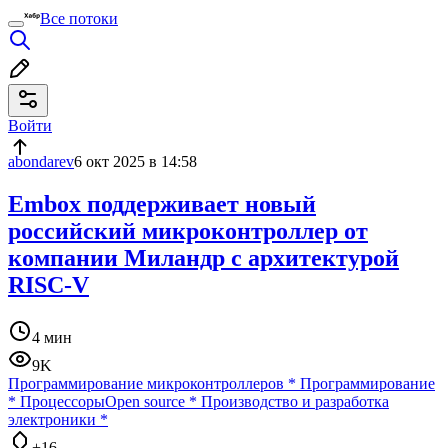
Все потоки
Войти
abondarev
6 окт 2025 в 14:58
Embox поддерживает новый
российский микроконтроллер от
компании Миландр с архитектурой
RISC-V
4 мин
9K
Программирование микроконтроллеров
*
Программирование
*
Процессоры
Open source
*
Производство и разработка
электроники
*
+16