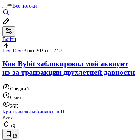
Все потоки
Войти
Lev_Dev
23 окт 2025 в 12:57
Как Bybit заблокировал мой аккаунт
из-за транзакции двухлетней давности
Средний
6 мин
26K
Криптовалюты
Финансы в IT
Кейс
+9
18