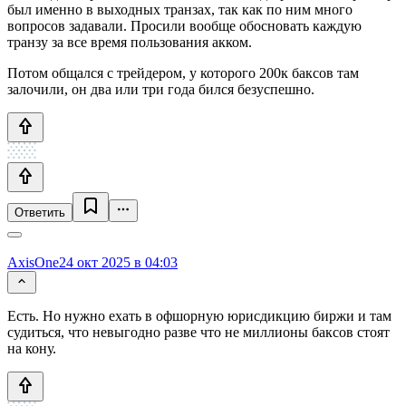
был именно в выходных транзах, так как по ним много
вопросов задавали. Просили вообще обосновать каждую
транзу за все время пользования акком.
Потом общался с трейдером, у которого 200к баксов там
залочили, он два или три года бился безуспешно.
Ответить
AxisOne
24 окт 2025 в 04:03
Есть. Но нужно ехать в офшорную юрисдикцию биржи и там
судиться, что невыгодно разве что не миллионы баксов стоят
на кону.