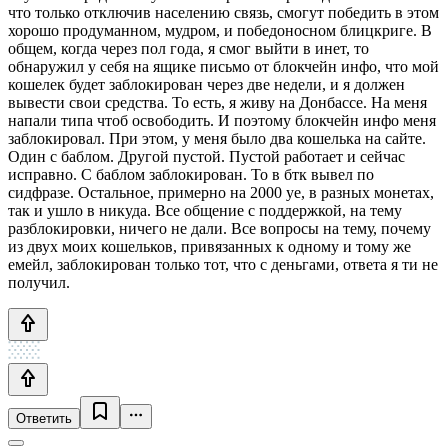
что только отключив населению связь, смогут победить в этом
хорошо продуманном, мудром, и победоносном блицкриге. В
общем, когда через пол года, я смог выйти в инет, то
обнаружил у себя на ящике письмо от блокчейн инфо, что мой
кошелек будет заблокирован через две недели, и я должен
вывести свои средства. То есть, я живу на Донбассе. На меня
напали типа чтоб освободить. И поэтому блокчейн инфо меня
заблокировал. При этом, у меня было два кошелька на сайте.
Один с баблом. Другой пустой. Пустой работает и сейчас
исправно. С баблом заблокирован. То в бтк вывел по
сидфразе. Остальное, примерно на 2000 уе, в разных монетах,
так и ушло в никуда. Все общение с поддержкой, на тему
разблокировки, ничего не дали. Все вопросы на тему, почему
из двух моих кошельков, привязанных к одному и тому же
емейл, заблокирован только тот, что с деньгами, ответа я ти не
получил.
Ответить