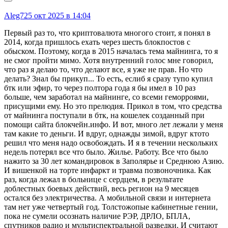
Aleg7
25 окт 2025 в 14:04
Первый раз то, что криптовалюта многого стоит, я понял в
2014, когда пришлось ехать через шесть блокпостов с
обыском. Поэтому, когда в 2015 началась тема майнинга, то я
не смог пройти мимо. Хотя внутренний голос мне говорил,
что раз я делаю то, что делают все, я уже не прав. Но что
делать? Знал бы прикуп... То есть, еслиб я сразу тупо купил
бтк или эфир, то через полтора года я бы имел в 10 раз
больше, чем заработал на майнинге, со всеми геморроями,
присущими ему. Но это прелюдия. Прикол в том, что средства
от майнинга поступали в бтк, на кошелек созданный при
помощи сайта блокчейн.инфо. И вот, много лет лежали у меня
там какие то деньги. И вдруг, однажды зимой, вдруг ктото
решил что меня надо освобождать. И я в течении нескольких
недель потерял все что было. Жилье. Работу. Все что было
нажито за 30 лет командировок в Заполярье и Среднюю Азию.
И вишенкой на торте инфаркт и травма позвоночника. Как
раз, когда лежал в больнице с сердцем, в результате
доблестных боевых действий, весь регион на 9 месяцев
остался без электричества. А мобильной связи и интернета
там нет уже четвертый год. Толстожопые кабинетные гении,
пока не сумели осознать наличие РЭР, ДРЛО, БПЛА,
спутников радио и мультиспектральной разведки. И считают