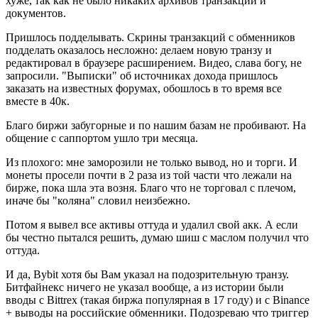
хуже, так как не было никаких архивов транзакций и
документов.
Пришлось подделывать. Скрины транзакций с обменников
подделать оказалось несложно: делаем новую транзу и
редактировал в браузере расширением. Видео, слава богу, не
запросили. "Выписки" об источниках дохода пришлось
заказать на известных форумах, обошлось в то время все
вместе в 40к.
Благо биржи забугорные и по нашим базам не пробивают. На
общение с саппортом ушло три месяца.
Из плохого: мне заморозили не только вывод, но и торги. И
монеты просели почти в 2 раза из той части что лежали на
бирже, пока шла эта возня. Благо что не торговал с плечом,
иначе бы "коляна" словил неизбежно.
Потом я вывел все активы оттуда и удалил свой акк. А если
бы честно пытался решить, думаю шиш с маслом получил что
оттуда.
И да, Bybit хотя бы Вам указал на подозрительную транзу.
Битфайнекс ничего не указал вообще, а из истории были
вводы с Bittrex (такая биржа популярная в 17 году) и с Binance
+ выводы на российские обменники. Подозреваю что триггер