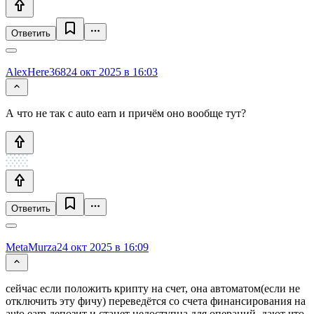
Ответить
AlexHere368
24 окт 2025 в 16:03
А что не так с auto earn и причём оно вообще тут?
Ответить
MetaMurza
24 окт 2025 в 16:09
сейчас если положить крипту на счет, она автоматом(если не
отключить эту фичу) переведётся со счета финансирования на
auto earn депозит и станет недоступна для операций. дают что-