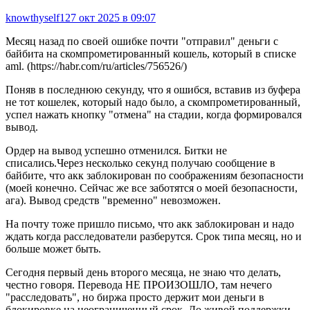
knowthyself1
27 окт 2025 в 09:07
Месяц назад по своей ошибке почти "отправил" деньги с
байбита на скомпрометированный кошель, который в списке
aml. (https://habr.com/ru/articles/756526/)
Поняв в последнюю секунду, что я ошибся, вставив из буфера
не тот кошелек, который надо было, а скомпрометированный,
успел нажать кнопку "отмена" на стадии, когда формировался
вывод.
Ордер на вывод успешно отменился. Битки не
списались.Через несколько секунд получаю сообщение в
байбите, что акк заблокирован по соображениям безопасности
(моей конечно. Сейчас же все заботятся о моей безопасности,
ага). Вывод средств "временно" невозможен.
На почту тоже пришло письмо, что акк заблокирован и надо
ждать когда расследователи разберутся. Срок типа месяц, но и
больше может быть.
Сегодня первый день второго месяца, не знаю что делать,
честно говоря. Перевода НЕ ПРОИЗОШЛО, там нечего
"расследовать", но биржа просто держит мои деньги в
блокировке на неограниченный срок. До живой поддержки