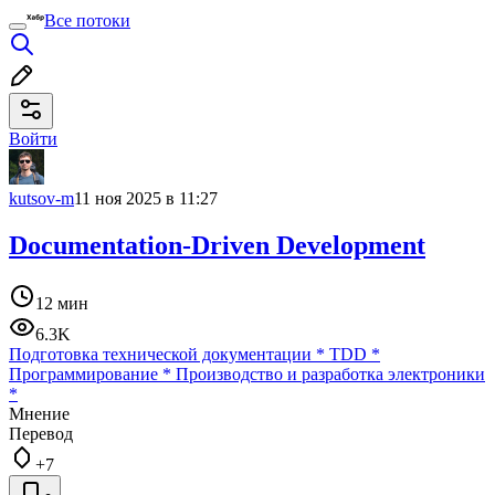
Все потоки
Войти
kutsov-m
11 ноя 2025 в 11:27
Documentation-Driven Development
12 мин
6.3K
Подготовка технической документации
*
TDD
*
Программирование
*
Производство и разработка электроники
*
Мнение
Перевод
+7