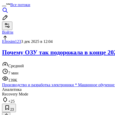
Все потоки
Войти
Efrosim123
3 дек 2025 в 12:04
Почему ОЗУ так подорожала в конце 202
Средний
7 мин
139K
Производство и разработка электроники
*
Машинное обучение
Аналитика
Recovery Mode
+25
23