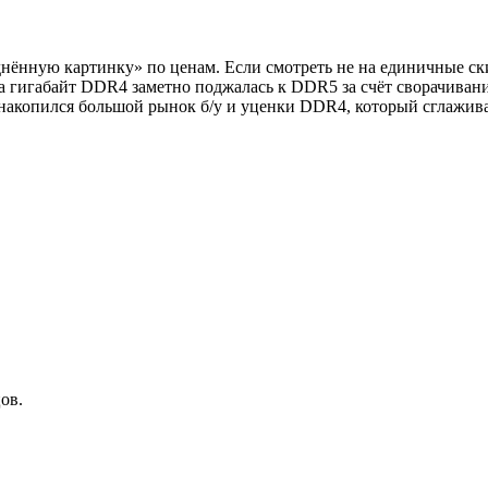
днённую картинку» по ценам. Если смотреть не на единичные ск
а за гигабайт DDR4 заметно поджалась к DDR5 за счёт сворачи
акопился большой рынок б/у и уценки DDR4, который сглаживае
ов.