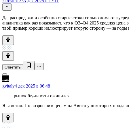
Efrosim123
3 дек 2025 в 17:11
Да, распродажи и особенно старые стоки сильно ломают «усре
аналитика как раз показывает, что к Q3–Q4 2025 средняя цен
твой пример хорошо иллюстрирует вторую сторону — за годы н
Ответить
gvitaly
4 дек 2025 в 06:48
рынок б/у-памяти оживился
Я заметил. По возросшим ценам на Авито у некоторых продавц