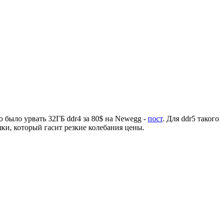
 было урвать 32ГБ ddr4 за 80$ на Newegg -
пост
. Для ddr5 таког
шки, который гасит резкие колебания цены.