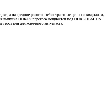
идки, а на средние розничные/контрактные цены по кварталам,
вания выпуска DDR4 и перекоса мощностей под DDR5/HBM. Но
т рост цен для конечного энтузиаста.