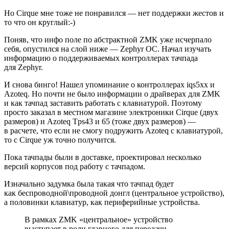
Но Cirque мне тоже не понравился — нет поддержки жестов и
то что он круглый:‑)
Поняв, что инфо поле по абстрактной ZMK уже исчерпало
себя, опустился на слой ниже — Zephyr ОС. Начал изучать
информацию о поддерживаемых контроллерах тачпада
для Zephyr.
И снова бинго! Нашел упоминание о контроллерах iqs5xx и
Azoteq. Но почти не было информации о драйверах для ZMK
и как тачпад заставить работать с клавиатурой. Поэтому
просто заказал в местном магазине электроники Cirque (двух
размеров) и Azoteq Tps43 и 65 (тоже двух размеров) —
в расчете, что если не смогу подружить Azoteq c клавиатурой,
то c Cirque уж точно получится.
Пока тачпады были в доставке, проектировал несколько
версий корпусов под работу с тачпадом.
Изначально задумка была такая что тачпад будет
как беспроводной\проводной донгл (центральное устройство),
а половинки клавиатур, как периферийные устройства.
В рамках ZMK «центральное» устройство
выступает в роли главного для передачи