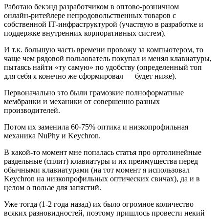
Работаю бекэнд разработчиком в оптово‑розничном
онлайн‑ритейлере непродовольственных товаров с
собственной IT‑инфраструктурой (участвую в разработке и
поддержке внутренних корпоративных систем).
И т.к. большую часть времени провожу за компьютером, то
чаще чем рядовой пользователь покупал и менял клавиатуры,
пытаясь найти «ту самую» по удобству (определенный топ
для себя я конечно же сформировал — будет ниже).
Первоначально это были грамозкие полноформатные
мембранки и механики от совершенно разных
производителей.
Потом их заменила 60-75% оптика и низкопрофильная
механика NuPhy и Keychron.
В какой-то момент мне попалась статья про ортолинейные
раздельные (сплит) клавиатуры и их преимущества перед
обычными клавиатурами (на тот момент я использовал
Keychron на низкопрофильных оптических свичах), да и в
целом о пользе для запястий.
Уже тогда (1-2 года назад) их было огромное количество
всяких разновидностей, поэтому пришлось провести некий