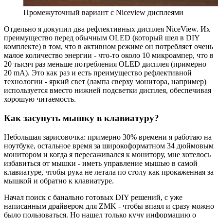
Промежуточный вариант с Niceview дисплеями
Отдельно я докупил два рефлективных дисплея NiceView. Их
преимущество перед обычным OLED (который шел в DIY
комплекте) в том, что в активном режиме он потребляет очень
малое количество энергии - что-то около 10 микроампер, что в
20 тысяч раз меньше потребления OLED дисплея (примерно
20 mA). Это как раз и есть преимущество рефлективной
технологии - яркий свет (лампа сверху монитора, например)
используется вместо нижней подсветки дисплея, обеспечивая
хорошую читаемость.
Как засунуть мышку в клавиатуру?
Небольшая зарисовочка: примерно 30% времени я работаю на
ноутбуке, остальное время за широкоформатном 34 дюймовым
монитором и когда я пересаживался к монитору, мне хотелось
избавиться от мышки - иметь управление мышью в самой
клавиатуре, чтобы рука не летала по столу как прокаженная за
мышкой и обратно к клавиатуре.
Начал поиск с банально готовых DIY решений, с уже
написанным драйвером для ZMK - чтобы впаял и сразу можно
было пользоваться. Но нашел только кучу информацию о