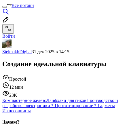
Все потоки
Войти
StelmakhDigital
31 дек 2025 в 14:15
Создание идеальной клавиатуры
Простой
12 мин
23K
Компьютерное железо
Лайфхаки для гиков
Производство и
разработка электроники
*
Прототипирование
*
Гаджеты
Из песочницы
Зачем?