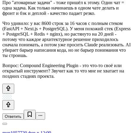
Про "атомарные задачи" - тоже пришёл к этому. Один чат =
одна задача. Как только начинаешь в одном чате делать и
фронт и бэк и деплой - качество падает резко.
Что удивило: у вас 8600 строк за 16 часов с полным стеком
(FastAPI + Next.js + PostgreSQL). У меня похожий стек (Express
+ PostgreSQL + Redis + nginx), но растянуто на 20 дней -
потому что каждое архитектурное решение приходилось
сначала понимать, а потом уже просить Claude реализовать. AI
убирает барьер написания кода, но не барьер понимания что
ты строишь.
Вопрос: Compound Engineering Plugin - это что-то своё или
открытый инструмент? Звучит как то что мне не хватает на
поздних стадиях проекта.
Ответить
men10577
20 фев в 12:09