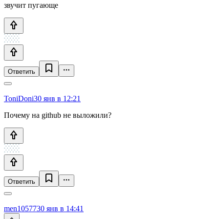
звучит пугающе
Ответить
ToniDoni
30 янв в 12:21
Почему на github не выложили?
Ответить
men10577
30 янв в 14:41