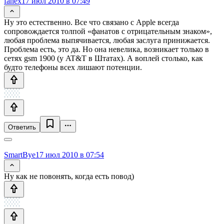
fanex
17 июл 2010 в 07:49
Ну это естественно. Все что связано с Apple всегда
сопровождается толпой «фанатов с отрицательным знаком»,
любая проблема выпячивается, любая заслуга принижается.
Проблема есть, это да. Но она невелика, возникает только в
сетях gsm 1900 (у AT&T в Штатах). А воплей столько, как
будто телефоны всех лишают потенции.
Ответить
SmartBye
17 июл 2010 в 07:54
Ну как не повонять, когда есть повод)