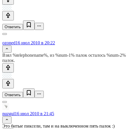
Ответить
ozoned
16 июл 2010 в 20:22
Взял %telephonename%, из %num-1% палок осталось %num-2%
палок.
Ответить
nuzgul
16 июл 2010 в 21:45
Это битые пиксели, там и на выключенном пять палок :)