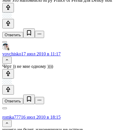
Мне это напомнило игру Prince of Persia для Dendy 8bit
Ответить
vovchisko
17 июл 2010 в 11:17
Чёрт )) не мне одному ))))
Ответить
romka777
16 июл 2010 в 18:15
ничего не будет, наконечники не острые