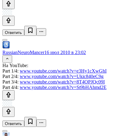
Ответить
RussianNeuroMancer
16 июл 2010 в 23:02
На YouTube:
Part 1/4:
www.youtube.com/watch?v=e3Hy1cXwGhI
Part 2/4:
www.youtube.com/watch?v=Ukic840eC9g
Part 3/4:
www.youtube.com/watch?v=8T4OPJQc09I
Part 4/4:
www.youtube.com/watch?v=St9bHAhmd2E
Ответить