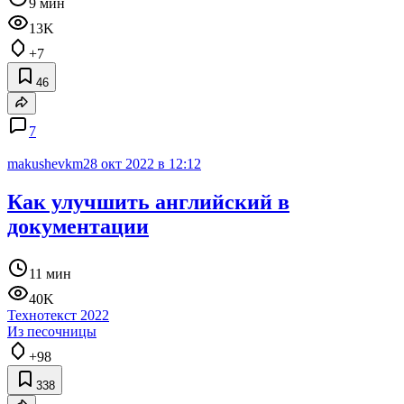
9 мин
13K
+7
46
7
makushevkm
28 окт 2022 в 12:12
Как улучшить английский в
документации
11 мин
40K
Технотекст 2022
Из песочницы
+98
338