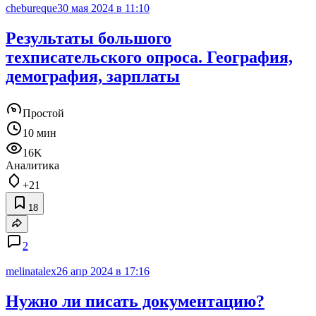
chebureque
30 мая 2024 в 11:10
Результаты большого
техписательского опроса. География,
демография, зарплаты
Простой
10 мин
16K
Аналитика
+21
18
2
melinatalex
26 апр 2024 в 17:16
Нужно ли писать документацию?