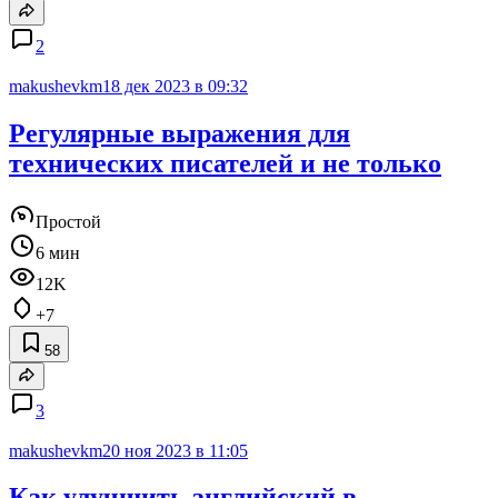
2
makushevkm
18 дек 2023 в 09:32
Регулярные выражения для
технических писателей и не только
Простой
6 мин
12K
+7
58
3
makushevkm
20 ноя 2023 в 11:05
Как улучшить английский в