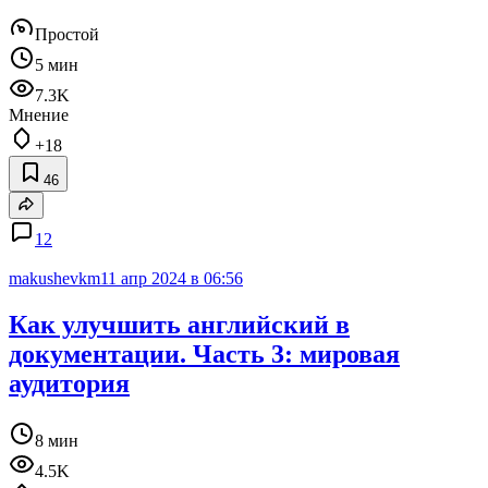
Простой
5 мин
7.3K
Мнение
+18
46
12
makushevkm
11 апр 2024 в 06:56
Как улучшить английский в
документации. Часть 3: мировая
аудитория
8 мин
4.5K