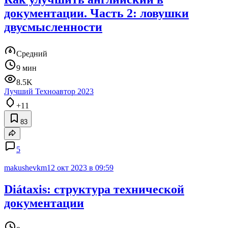
документации. Часть 2: ловушки
двусмысленности
Средний
9 мин
8.5K
Лучший Техноавтор 2023
+11
83
5
makushevkm
12 окт 2023 в 09:59
Diátaxis: структура технической
документации