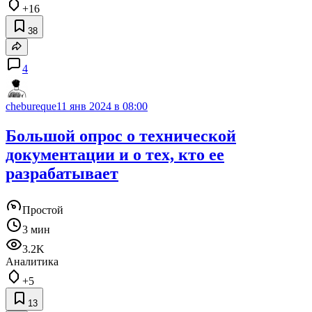
+16
38
4
chebureque
11 янв 2024 в 08:00
Большой опрос о технической
документации и о тех, кто ее
разрабатывает
Простой
3 мин
3.2K
Аналитика
+5
13