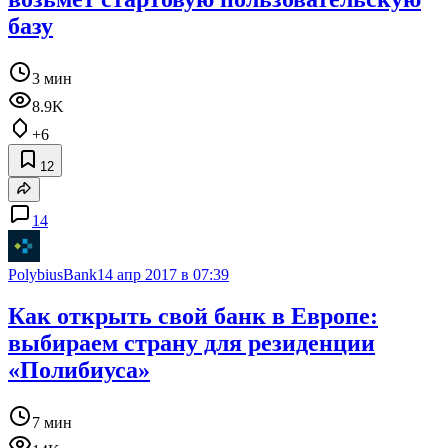
базу
3 мин
8.9K
+6
12
14
PolybiusBank
14 апр 2017 в 07:39
Как открыть свой банк в Европе:
выбираем страну для резиденции
«Полибиуса»
7 мин