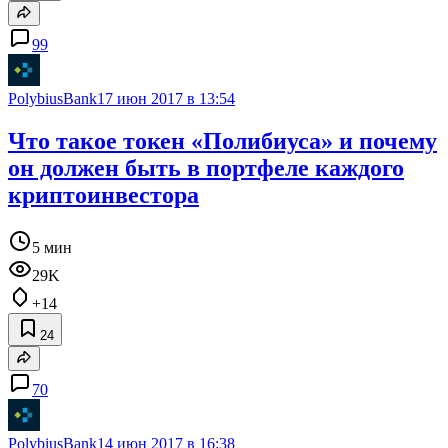
99
PolybiusBank
17 июн 2017 в 13:54
Что такое токен «Полибиуса» и почему
он должен быть в портфеле каждого
криптоинвестора
5 мин
29K
+14
24
70
PolybiusBank
14 июн 2017 в 16:38