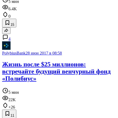
5 мин
6.4K
0
15
4
PolybiusBank
28 июн 2017 в 08:58
Жизнь после $25 миллионов:
встречайте будущий венчурный фонд
«Полибиус»
5 мин
22K
+26
11