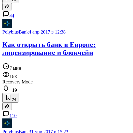
44
PolybiusBank
4 апр 2017 в 12:38
Как открыть банк в Европе:
лицензирование и блокчейн
7 мин
16K
Recovery Mode
+19
24
110
PolybiusBank
31 мар 2017 в 15:23