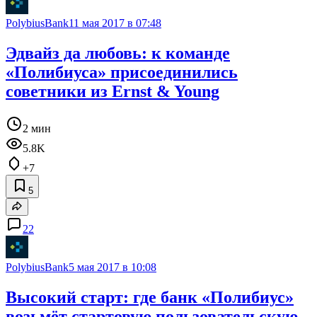
PolybiusBank
11 мая 2017 в 07:48
Эдвайз да любовь: к команде
«Полибиуса» присоединились
советники из Ernst & Young
2 мин
5.8K
+7
5
22
PolybiusBank
5 мая 2017 в 10:08
Высокий старт: где банк «Полибиус»
возьмёт стартовую пользовательскую