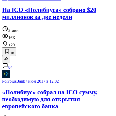
На ICO «Полибиуса» собрано $20
миллионов за две недели
2 мин
16K
+29
18
84
PolybiusBank
7 июн 2017 в 12:02
«Полибиус» собрал на ICO сумму,
необходимую для открытия
европейского банка