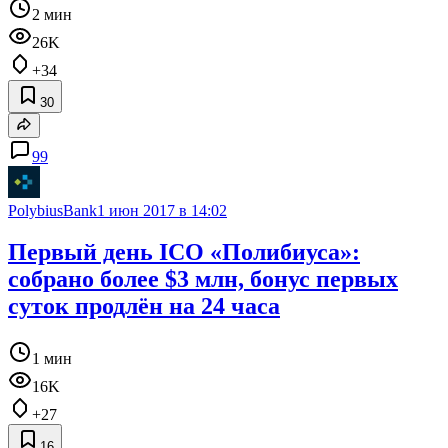
2 мин
26K
+34
30
99
PolybiusBank
1 июн 2017 в 14:02
Первый день ICO «Полибиуса»:
собрано более $3 млн, бонус первых
суток продлён на 24 часа
1 мин
16K
+27
16