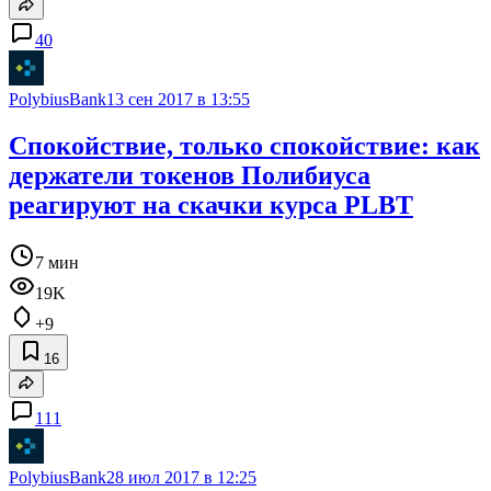
40
PolybiusBank
13 сен 2017 в 13:55
Спокойствие, только спокойствие: как
держатели токенов Полибиуса
реагируют на скачки курса PLBT
7 мин
19K
+9
16
111
PolybiusBank
28 июл 2017 в 12:25