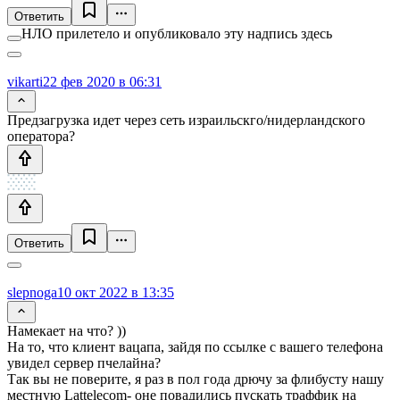
Ответить
НЛО прилетело и опубликовало эту надпись здесь
vikarti
22 фев 2020 в 06:31
Предзагрузка идет через сеть израильскго/нидерландского
оператора?
Ответить
slepnoga
10 окт 2022 в 13:35
Намекает на что? ))
На то, что клиент вацапа, зайдя по ссылке с вашего телефона
увидел сервер пчелайна?
Так вы не поверите, я раз в пол года дрючу за флибусту нашу
местную Lattelecom- оне повадились пускать траффик на