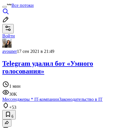
Все потоки
Войти
avouner
17 сен 2021 в 21:49
Telegram удалил бот «Умного
голосования»
1 мин
30K
Мессенджеры
*
IT-компании
Законодательство в IT
+53
6