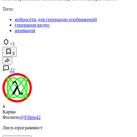
Теги:
нейросети для генерации изображений
генерация видео
анимация
+1
3
22
4
Карма
Филипп
@Filipp42
Лисп-программист