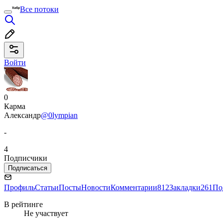
Все потоки
Войти
0
Карма
Александр
@0lympian
-
4
Подписчики
Подписаться
Профиль
Статьи
Посты
Новости
Комментарии
812
Закладки
261
По
В рейтинге
Не участвует