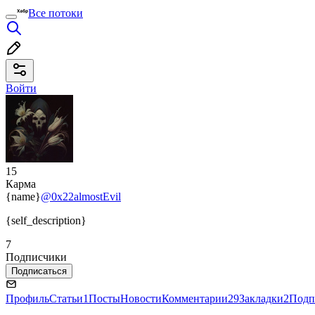
Все потоки
Войти
15
Карма
{name}
@0x22almostEvil
{self_description}
7
Подписчики
Подписаться
Профиль
Статьи
1
Посты
Новости
Комментарии
29
Закладки
2
Подп