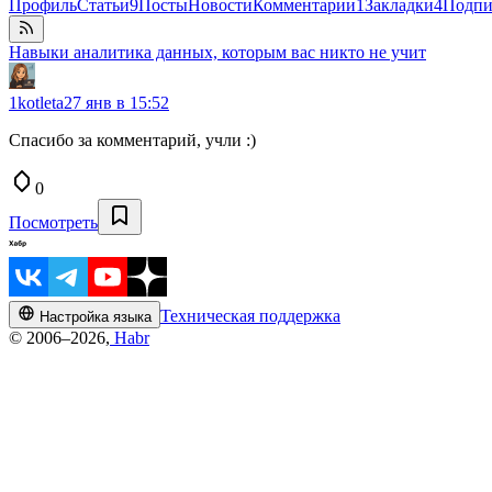
Профиль
Статьи
9
Посты
Новости
Комментарии
1
Закладки
4
Подпи
Навыки аналитика данных, которым вас никто не учит
1kotleta
27 янв в 15:52
Спасибо за комментарий, учли :)
0
Посмотреть
Техническая поддержка
Настройка языка
© 2006–2026,
Habr