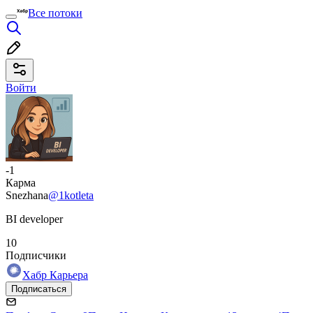
Все потоки
Войти
-1
Карма
Snezhana
@1kotleta
BI developer
10
Подписчики
Хабр Карьера
Подписаться