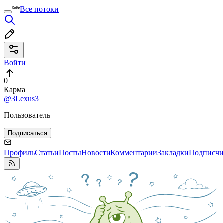
Все потоки
Войти
0
Карма
@3Lexus3
Пользователь
Подписаться
Профиль
Статьи
Посты
Новости
Комментарии
Закладки
Подписч