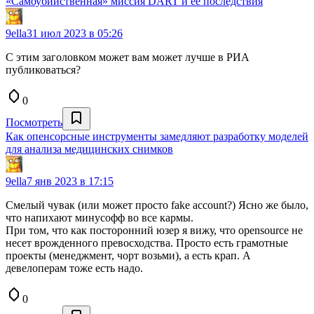
«Самоубийственная» миссия DART и её последствия
9ella
31 июл 2023 в 05:26
С этим заголовком может вам может лучше в РИА
публиковаться?
0
Посмотреть
Как опенсорсные инструменты замедляют разработку моделей
для анализа медицинских снимков
9ella
7 янв 2023 в 17:15
Смелый чувак (или может просто fake account?) Ясно же было,
что напихают минусофф во все кармы.
При том, что как посторонний юзер я вижу, что opensource не
несет врожденного превосходства. Просто есть грамотные
проекты (менеджмент, чорт возьми), а есть крап. А
девелоперам тоже есть надо.
0