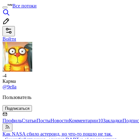
Все потоки
Войти
-4
Карма
@9ella
Пользователь
Подписаться
Профиль
Статьи
Посты
Новости
Комментарии
10
Закладки
Подпис
Как NASA сбило астероид, но что-то пошло не так.