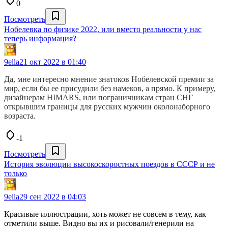
0
Посмотреть
Нобелевка по физике 2022, или вместо реальности у нас
теперь информация?
9ella
21 окт 2022 в 01:40
Да, мне интересно мнение знатоков Нобелевской премии за
мир, если бы ее присудили без намеков, а прямо. К примеру,
дизайнерам HIMARS, или пограничникам стран СНГ
открывшим границы для русских мужчин околонаборного
возраста.
-1
Посмотреть
История эволюции высокоскоростных поездов в СССР и не
только
9ella
29 сен 2022 в 04:03
Красивые иллюстрации, хоть может не совсем в тему, как
отметили выше. Видно вы их и рисовали/генерили на