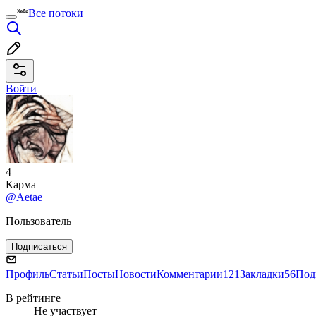
Все потоки
Войти
4
Карма
@Aetae
Пользователь
Подписаться
Профиль
Статьи
Посты
Новости
Комментарии
121
Закладки
56
Под
В рейтинге
Не участвует