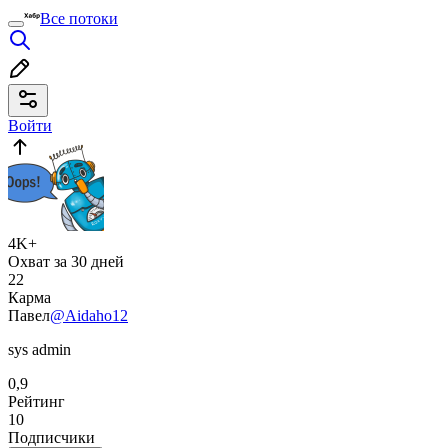
Все потоки
Войти
4K+
Охват за 30 дней
22
Карма
Павел
@Aidaho12
sys admin
0,9
Рейтинг
10
Подписчики