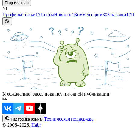
Подписаться
Профиль
Статьи
15
Посты
Новости
1
Комментарии
30
Закладки
17
П
К сожалению, здесь пока нет ни одной публикации
Техническая поддержка
Настройка языка
© 2006–2026,
Habr