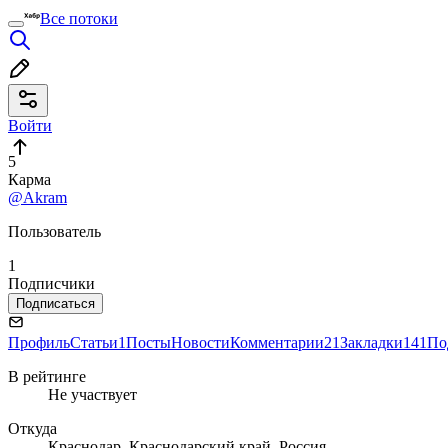
Все потоки
Войти
5
Карма
@Akram
Пользователь
1
Подписчики
Подписаться
Профиль
Статьи
1
Посты
Новости
Комментарии
21
Закладки
141
По
В рейтинге
Не участвует
Откуда
Краснодар, Краснодарский край, Россия