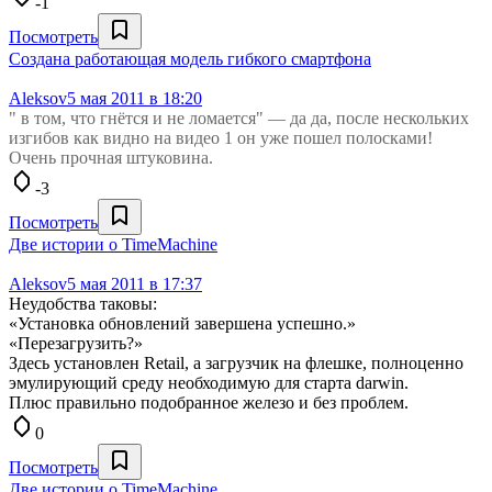
-1
Посмотреть
Создана работающая модель гибкого смартфона
Aleksov
5 мая 2011 в 18:20
" в том, что гнётся и не ломается" — да да, после нескольких
изгибов как видно на видео 1 он уже пошел полосками!
Очень прочная штуковина.
-3
Посмотреть
Две истории о TimeMachine
Aleksov
5 мая 2011 в 17:37
Неудобства таковы:
«Установка обновлений завершена успешно.»
«Перезагрузить?»
Здесь установлен Retail, а загрузчик на флешке, полноценно
эмулирующий среду необходимую для старта darwin.
Плюс правильно подобранное железо и без проблем.
0
Посмотреть
Две истории о TimeMachine