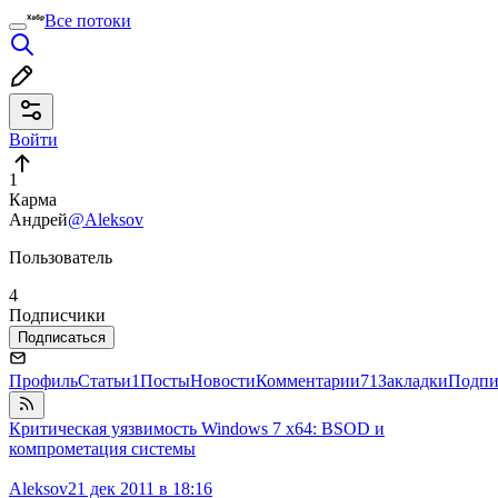
Все потоки
Войти
1
Карма
Андрей
@Aleksov
Пользователь
4
Подписчики
Подписаться
Профиль
Статьи
1
Посты
Новости
Комментарии
71
Закладки
Подпи
Критическая уязвимость Windows 7 x64: BSOD и
компрометация системы
Aleksov
21 дек 2011 в 18:16