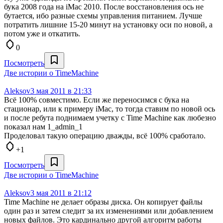
бука 2008 года на iMac 2010. После восстановления ось не
бутается, ибо разные схемы управления питанием. Лучше
потратить лишние 15-20 минут на установку оси по новой, а
потом уже и откатить.
0
Посмотреть
Две истории о TimeMachine
Aleksov
3 мая 2011 в 21:33
Всё 100% совместимо. Если же переносимся с бука на
стационар, или к примеру iМас, то тогда ставим по новой ось
и после ребута поднимаем учетку с Time Machine как любезно
показал нам 1_admin_1
Проделовал такую операцию дважды, всё 100% сработало.
+1
Посмотреть
Две истории о TimeMachine
Aleksov
3 мая 2011 в 21:12
Time Machine не делает образы диска. Он копирует файлы
один раз и затем следит за их изменениями или добавлением
новых файлов. Это кардинально другой алгоритм работы