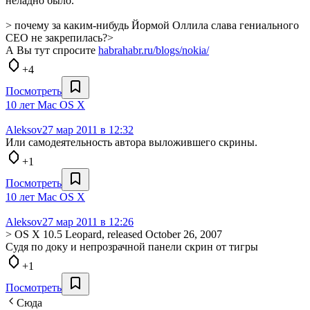
неладно было.
> почему за каким-нибудь Йормой Оллила слава гениального
CEO не закрепилась?>
А Вы тут спросите
habrahabr.ru/blogs/nokia/
+4
Посмотреть
10 лет Mac OS X
Aleksov
27 мар 2011 в 12:32
Или самодеятельность автора выложившего скрины.
+1
Посмотреть
10 лет Mac OS X
Aleksov
27 мар 2011 в 12:26
> OS X 10.5 Leopard, released October 26, 2007
Судя по доку и непрозрачной панели скрин от тигры
+1
Посмотреть
Сюда