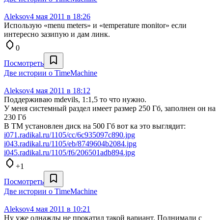
Aleksov
4 мая 2011 в 18:26
Использую «menu meters» и «temperature monitor» если
интересно зазипую и дам линк.
0
Посмотреть
Две истории о TimeMachine
Aleksov
4 мая 2011 в 18:12
Поддерживаю mdevils, 1:1,5 то что нужно.
У меня системный раздел имеет размер 250 Гб, заполнен он на
230 Гб
В TM установлен диск на 500 Гб вот ка это выглядит:
i071.radikal.ru/1105/cc/6c935097c890.jpg
i043.radikal.ru/1105/eb/8749604b2084.jpg
i045.radikal.ru/1105/f6/206501adb894.jpg
+1
Посмотреть
Две истории о TimeMachine
Aleksov
4 мая 2011 в 10:21
Ну уже однажды не прокатил такой вариант. Поднимали с