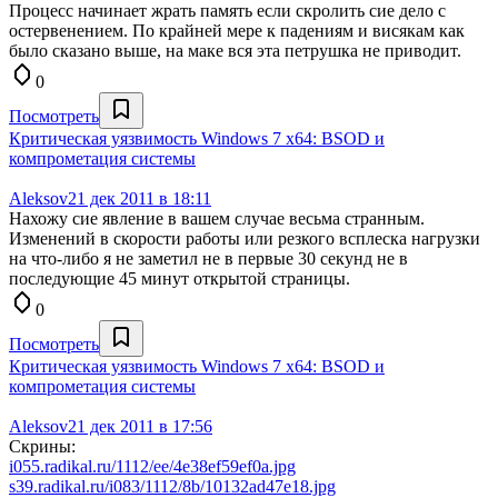
Процесс начинает жрать память если скролить сие дело с
остервенением. По крайней мере к падениям и висякам как
было сказано выше, на маке вся эта петрушка не приводит.
0
Посмотреть
Критическая уязвимость Windows 7 x64: BSOD и
компрометация системы
Aleksov
21 дек 2011 в 18:11
Нахожу сие явление в вашем случае весьма странным.
Изменений в скорости работы или резкого всплеска нагрузки
на что-либо я не заметил не в первые 30 секунд не в
последующие 45 минут открытой страницы.
0
Посмотреть
Критическая уязвимость Windows 7 x64: BSOD и
компрометация системы
Aleksov
21 дек 2011 в 17:56
Скрины:
i055.radikal.ru/1112/ee/4e38ef59ef0a.jpg
s39.radikal.ru/i083/1112/8b/10132ad47e18.jpg