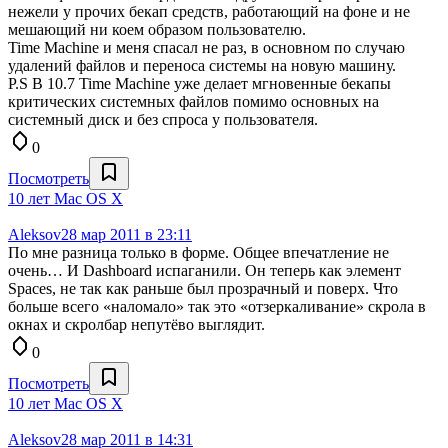
нежели у прочих бекап средств, работающий на фоне и не
мешающий ни коем образом пользователю.
Time Machine и меня спасал не раз, в основном по случаю
удалений файлов и переноса системы на новую машину.
P.S В 10.7 Time Machine уже делает мгновенные бекапы
критических системных файлов помимо основных на
системный диск и без спроса у пользователя.
0
Посмотреть
10 лет Mac OS X
Aleksov
28 мар 2011 в 23:11
По мне разница только в форме. Общее впечатление не
очень… И Dashboard испаганили. Он теперь как элемент
Spaces, не так как раньше был прозрачный и поверх. Что
больше всего «наломало» так это «отзеркаливание» скрола в
окнах и скролбар непутёво выглядит.
0
Посмотреть
10 лет Mac OS X
Aleksov
28 мар 2011 в 14:31