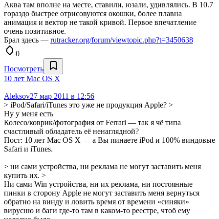
Аква там вполне на месте, ставили, юзали, удивлялись. В 10.7
гораздо быстрее отрисовуются окошки, более плавна
анимация и вектор не такой кривой. Первое впечатление
очень позитивное.
Брал здесь —
rutracker.org/forum/viewtopic.php?t=3450638
0
Посмотреть
10 лет Mac OS X
Aleksov
27 мар 2011 в 12:56
> iPod/Safari/iTunes это уже не продукция Apple? >
Ну у меня есть
Колесо/коврик/фотография от Ferrari — так я чё типа
счастливый обладатель её ненаглядной?
Пост: 10 лет Mac OS X — а Вы пинаете iPod и 100% виндовые
Safari и iTunes.
> ни сами устройства, ни реклама не могут заставить меня
купить их. >
Ни сами Win устройства, ни их реклама, ни постоянные
пинки в сторону Apple не могут заставить меня вернуться
обратно на винду и ловить время от времени «синяки»
вирусню и баги где-то там в каком-то реестре, чтоб ему