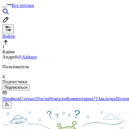
Все потоки
Войти
1
Карма
Андрей
@Aleksov
Пользователь
4
Подписчики
Подписаться
Профиль
Статьи
1
Посты
Новости
Комментарии
71
Закладки
Подпи