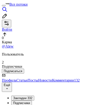
Все потоки
Войти
0
Карма
@Alew
Пользователь
2
Подписчики
Подписаться
Профиль
Статьи
Посты
Новости
Комментарии
132
Ещё
Закладки
332
Подписчики