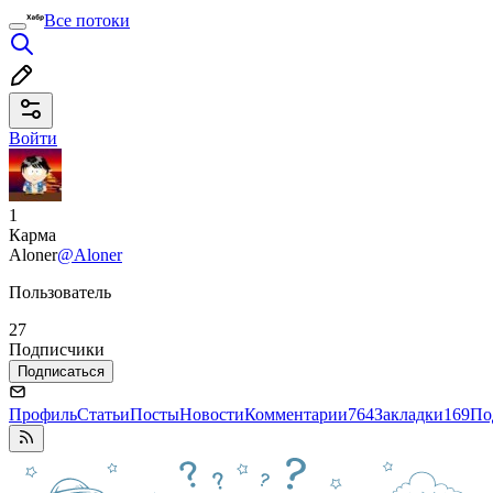
Все потоки
Войти
1
Карма
Aloner
@Aloner
Пользователь
27
Подписчики
Подписаться
Профиль
Статьи
Посты
Новости
Комментарии
764
Закладки
169
По