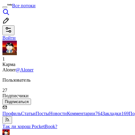
Все потоки
Войти
1
Карма
Aloner
@Aloner
Пользователь
27
Подписчики
Подписаться
Профиль
Статьи
Посты
Новости
Комментарии
764
Закладки
169
По
Так ли хорош PocketBook?