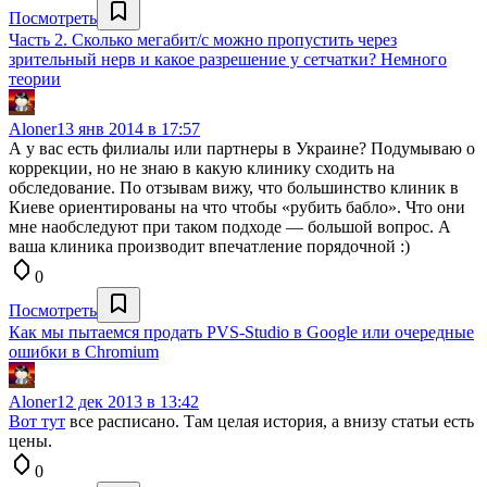
Посмотреть
Часть 2. Сколько мегабит/с можно пропустить через
зрительный нерв и какое разрешение у сетчатки? Немного
теории
Aloner
13 янв 2014 в 17:57
А у вас есть филиалы или партнеры в Украине? Подумываю о
коррекции, но не знаю в какую клинику сходить на
обследование. По отзывам вижу, что большинство клиник в
Киеве ориентированы на что чтобы «рубить бабло». Что они
мне наобследуют при таком подходе — большой вопрос. А
ваша клиника производит впечатление порядочной :)
0
Посмотреть
Как мы пытаемся продать PVS-Studio в Google или очередные
ошибки в Chromium
Aloner
12 дек 2013 в 13:42
Вот тут
все расписано. Там целая история, а внизу статьи есть
цены.
0