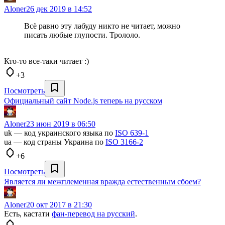
Aloner
26 дек 2019 в 14:52
Всё равно эту лабуду никто не читает, можно
писать любые глупости. Трололо.
Кто-то все-таки читает :)
+3
Посмотреть
Официальный сайт Node.js теперь на русском
Aloner
23 июн 2019 в 06:50
uk — код украинского языка по
ISO 639-1
ua — код страны Украина по
ISO 3166-2
+6
Посмотреть
Является ли межплеменная вражда естественным сбоем?
Aloner
20 окт 2017 в 21:30
Есть, кастати
фан-перевод на русский
.