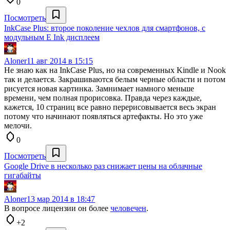
0
Посмотреть
InkCase Plus: второе поколение чехлов для смартфонов, с
модульным E Ink дисплеем
Aloner
11 авг 2014 в 15:15
Не знаю как на InkCase Plus, но на современных Kindle и Nook
так и делается. Закрашиваются белым черные области и потом
рисуется новая картинка. Замнимает намного меньше
времени, чем полная прорисовка. Правда через каждые,
кажется, 10 страниц все равно перерисовывается весь экран
потому что начинают появляться артефакты. Но это уже
мелочи.
0
Посмотреть
Google Drive в несколько раз снижает цены на облачные
гигабайты
Aloner
13 мар 2014 в 18:47
В вопросе лицензии он более
человечен
.
+2