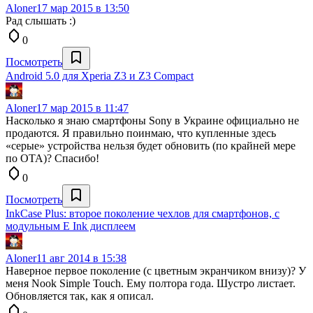
Aloner
17 мар 2015 в 13:50
Рад слышать :)
0
Посмотреть
Android 5.0 для Xperia Z3 и Z3 Compact
Aloner
17 мар 2015 в 11:47
Насколько я знаю смартфоны Sony в Украине официально не
продаются. Я правильно поинмаю, что купленные здесь
«серые» устройства нельзя будет обновить (по крайней мере
по OTA)? Спасибо!
0
Посмотреть
InkCase Plus: второе поколение чехлов для смартфонов, с
модульным E Ink дисплеем
Aloner
11 авг 2014 в 15:38
Наверное первое поколение (с цветным экранчиком внизу)? У
меня Nook Simple Touch. Ему полтора года. Шустро листает.
Обновляется так, как я описал.