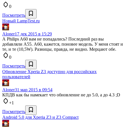
0
Посмотреть
Новый LampTest.ru
Aloner
17 дек 2015 в 15:29
А Philips A60 вам не попадались? Последний раз вы
добавляли А55. А60, кажется, поновее модель. У меня стоят и
те, и те (10,5W). Разницы, правда, не видно. Мерцают обе.
0
Посмотреть
Обновление Xperia Z3 доступно для российских
пользователей
Aloner
31 мар 2015 в 09:54
КПДВ как бы намекает что обновление не до 5.0, а до 4.3 ;D
+1
Посмотреть
Android 5.0 для Xperia Z3 и Z3 Compact