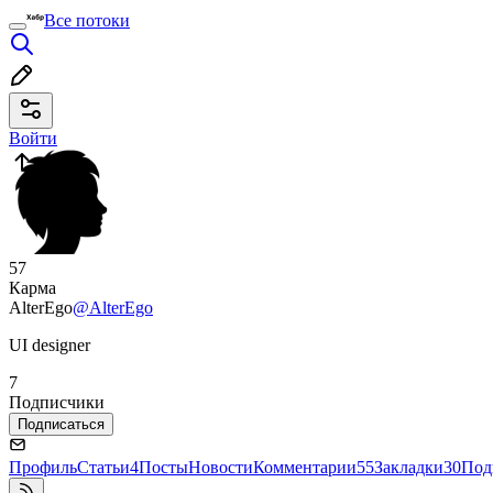
Все потоки
Войти
57
Карма
AlterEgo
@AlterEgo
UI designer
7
Подписчики
Подписаться
Профиль
Статьи
4
Посты
Новости
Комментарии
55
Закладки
30
Под