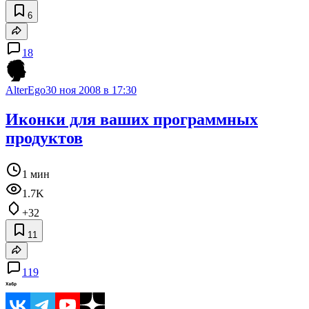
6
18
AlterEgo
30 ноя 2008 в 17:30
Иконки для ваших программных
продуктов
1 мин
1.7K
+32
11
119