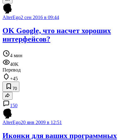
AlterEgo
2 сен 2016 в 09:44
OK Google, что насчет хороших
интерфейсов?
4 мин
40K
Перевод
+45
70
150
AlterEgo
20 янв 2009 в 12:51
Иконки для ваших программных