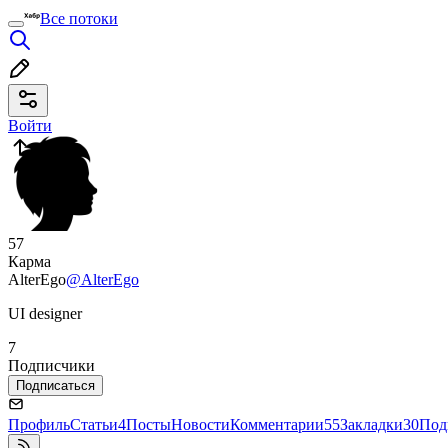
Все потоки
Войти
57
Карма
AlterEgo
@AlterEgo
UI designer
7
Подписчики
Подписаться
Профиль
Статьи
4
Посты
Новости
Комментарии
55
Закладки
30
Под