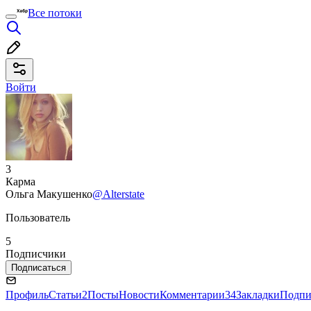
Все потоки
Войти
3
Карма
Ольга Макушенко
@Alterstate
Пользователь
5
Подписчики
Подписаться
Профиль
Статьи
2
Посты
Новости
Комментарии
34
Закладки
Подпи