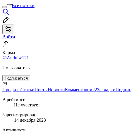
Все потоки
Войти
4
Карма
@Andrew121
Пользователь
Подписаться
Профиль
Статьи
Посты
Новости
Комментарии
22
Закладки
Подпис
В рейтинге
Не участвует
Зарегистрирован
14 декабря 2023
Активность