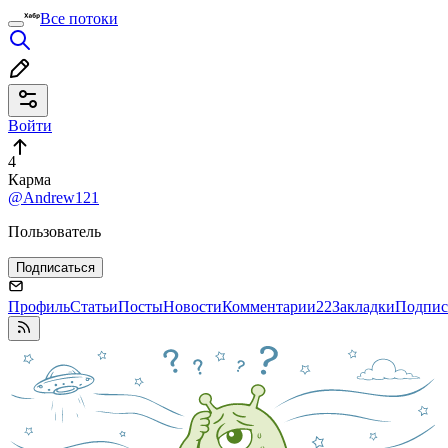
Все потоки
Войти
4
Карма
@Andrew121
Пользователь
Подписаться
Профиль
Статьи
Посты
Новости
Комментарии
22
Закладки
Подпис