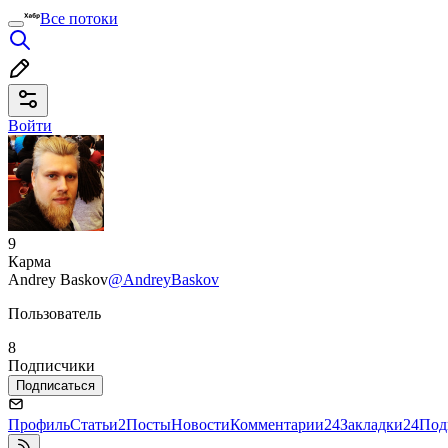
Все потоки
Войти
9
Карма
Andrey Baskov
@AndreyBaskov
Пользователь
8
Подписчики
Подписаться
Профиль
Статьи
2
Посты
Новости
Комментарии
24
Закладки
24
Под