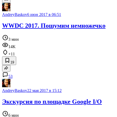
AndreyBaskov
6 июн 2017 в 06:51
WWDC 2017. Пошумим немножечко
3 мин
14K
+11
19
53
AndreyBaskov
22 мая 2017 в 15:12
Экскурсия по площадке Google I/O
6 мин