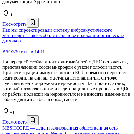
документации Apple тех лет.
0
Посмотреть
Как мы спроектировали систему виброакустического
мониторинга автомобиля на основе волоконно-оптических
датчиков
BSOZ
30 июл в 14:11
На передней стойке многих автомобилей с ДВС есть датчик,
представляющий собой микрофон с узкой полосой частот.
При регистрации импульса логика ECU временно перестаёт
реагировать на сигнал с датчика детонации т.к. он тоже
чувствителен к дорожным неровностям. Т.е. просто датчик,
который позволяет отличить детонационные процессы в ДВС
от работы подвески на неровностях и не вносить изменения в
работу двигателя без необходимости.
+1
Посмотреть
MESHCORE — децентрализованная общественная сеть
с человеческим лицом. Часть 3 — технически‑магазинная