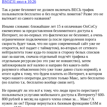
BSOZ
31 июл в 10:26
Так а разве безлимит не должен включать ВЕСЬ трафик
пользователя бесплатно и без подсчёта лимитов? Разве это не
вытекает из самого названия?
Иными словами: ближайшие лет 15 я оплачиваю ОпСоСу
ежемесячно за предоставления безлимитного доступа к
Интернет, но во-первых это фактически не безлимит, а очень
ограниченное подключение (а после преодоления порога
скорость будет такая, что ни один современный сайт уже не
откроется, всё падает с таймаутом), во-вторых от сетевого
нейтралитета тоже куда-то пошли в сторону белых списков
шаг-за-шагом, сначала отдельный подсчёт трафика к
отдельным ресурсам (но это уже не новшество), затем
заблокировали всё налево и направо без какого-либо
разумного объяснения (что уже тоже давно стало нормой), в
итоге идём к тому, что будем платить из Интернет, в котором
через нашего оператора доступен только Макс, зато бесплатно
(но платно т.к. бесплатно вообще связи нет).
Не приведёт ли это всё к тому, что люди просто перестанут
пользоваться услугами мобильного доступа к Интернету? 600-
800 рублей в месяц на одного члена семьи за… Макс? А
нужен ли он? Проще вернуться к базовым функциям GSM и