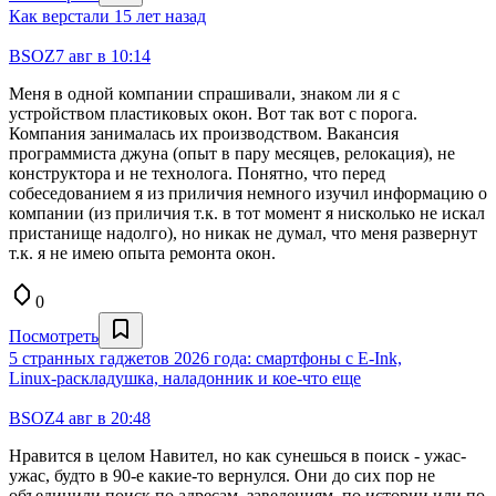
Как верстали 15 лет назад
BSOZ
7 авг в 10:14
Меня в одной компании спрашивали, знаком ли я с
устройством пластиковых окон. Вот так вот с порога.
Компания занималась их производством. Вакансия
программиста джуна (опыт в пару месяцев, релокация), не
конструктора и не технолога. Понятно, что перед
собеседованием я из приличия немного изучил информацию о
компании (из приличия т.к. в тот момент я нисколько не искал
пристанище надолго), но никак не думал, что меня развернут
т.к. я не имею опыта ремонта окон.
0
Посмотреть
5 странных гаджетов 2026 года: смартфоны с E‑Ink,
Linux‑раскладушка, наладонник и кое‑что еще
BSOZ
4 авг в 20:48
Нравится в целом Навител, но как сунешься в поиск - ужас-
ужас, будто в 90-е какие-то вернулся. Они до сих пор не
объединили поиск по адресам, заведениям, по истории или по