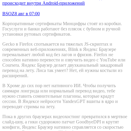
происходит внутри Android-приложений
BSOZ
8 авг в 07:00
Корпоративные сертификаты Минцифры стоят из коробки.
Госуслуги и банки работают без плясок с бубном и ручной
установки рутовых сертификатов.
Gecko в Firefox спотыкается на тяжелых JS-скриптах и
современных веб-приложениях, Blink в Яндекс Браузере
перемалывает любой код без лагов и фризов. Firefox не
способен нативно перевести и озвучить видео с YouTube или
Coursera. Яндекс Браузер делает двухканальный закадровый
перевод на лету. Лиса так умеет? Нет, ей нужны костыли из
расширений.
В Хроме до сих пор нет нативного ИИ. Чтобы получить
саммари лонгрида или нормальный перевод видео, тебе
нужно ставить сомнительные плагины, которые крадут
сессии. В Яндексе нейросети YandexGPT вшиты в ядро и
переводят стримы на лету.
Пока в других браузерах видеохостинг превратился в мертвое
слайд-шоу, а гики судорожно патчат GoodbyeDPI и крутят
конфиги, Яндекс Браузер нативно справляется со скоростью