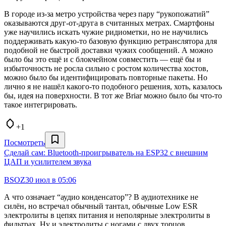
В городе из-за метро устройства через пару “рукопожатий”
оказываются друг-от-друга в считанных метрах. Смартфоны
уже научились искать чужие ридиометки, но не научились
поддерживать какую-то базовую функцию ретранслятора для
подобной не быстрой доставки чужих сообщений. А можно
было бы это ещё и с блокчейном совместить — ещё бы и
избыточность не росла сильно с ростом количества хостов,
можно было бы идентифицировать повторные пакеты. Но
лично я не нашёл какого-то подобного решения, хоть, казалось
бы, идея на поверхности. В тот же Briar можно было бы что-то
такое интегрировать.
+1
Посмотреть
Сделай сам: Bluetooth‑проигрыватель на ESP32 с внешним
ЦАП и усилителем звука
BSOZ
30 июл в 05:06
А что означает “аудио конденсатор”? В аудиотехнике не
силён, но встречал обычный тантал, обычные Low ESR
электролиты в цепях питания и неполярные электролиты в
фильтрах. Ну и электролиты с ногами с двух торцов.