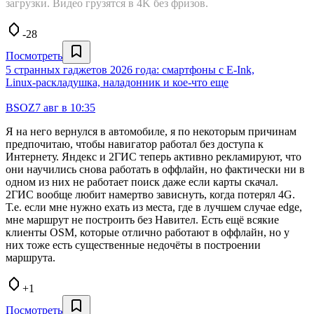
загрузки. Видео грузятся в 4K без фризов.
-28
Посмотреть
5 странных гаджетов 2026 года: смартфоны с E‑Ink,
Linux‑раскладушка, наладонник и кое‑что еще
BSOZ
7 авг в 10:35
Я на него вернулся в автомобиле, я по некоторым причинам
предпочитаю, чтобы навигатор работал без доступа к
Интернету. Яндекс и 2ГИС теперь активно рекламируют, что
они научились снова работать в оффлайн, но фактически ни в
одном из них не работает поиск даже если карты скачал.
2ГИС вообще любит намертво зависнуть, когда потерял 4G.
Т.е. если мне нужно ехать из места, где в лучшем случае edge,
мне маршрут не построить без Навител. Есть ещё всякие
клиенты OSM, которые отлично работают в оффлайн, но у
них тоже есть существенные недочёты в построении
маршрута.
+1
Посмотреть