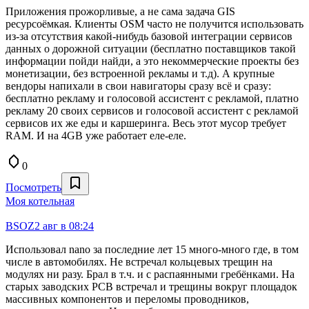
Приложения прожорливые, а не сама задача GIS
ресурсоёмкая. Клиенты OSM часто не получится использовать
из-за отсутствия какой-нибудь базовой интеграции сервисов
данных о дорожной ситуации (бесплатно поставщиков такой
информации пойди найди, а это некоммерческие проекты без
монетизации, без встроенной рекламы и т.д). А крупные
вендоры напихали в свои навигаторы сразу всё и сразу:
бесплатно рекламу и голосовой ассистент с рекламой, платно
рекламу 20 своих сервисов и голосовой ассистент с рекламой
сервисов их же еды и каршеринга. Весь этот мусор требует
RAM. И на 4GB уже работает еле-еле.
0
Посмотреть
Моя котельная
BSOZ
2 авг в 08:24
Использовал nano за последние лет 15 много-много где, в том
числе в автомобилях. Не встречал кольцевых трещин на
модулях ни разу. Брал в т.ч. и с распаянными гребёнками. На
старых заводских PCB встречал и трещины вокруг площадок
массивных компонентов и переломы проводников,