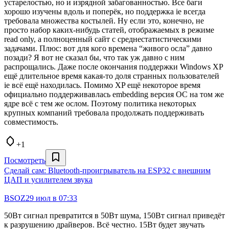
устарелостью, но и изрядной забагованностью. Все баги
хорошо изучены вдоль и поперёк, но поддержка ie всегда
требовала множества костылей. Ну если это, конечно, не
просто набор каких-нибудь статей, отображаемых в режиме
read only, а полноценный сайт с среднестатистическими
задачами. Плюс: вот для кого времена “живого осла” давно
позади? Я вот не сказал бы, что так уж давно с ним
распрощались. Даже после окончания поддержки Windows XP
ещё длительное время какая-то доля странных пользователей
ie всё ещё находилась. Помимо XP ещё некоторое время
официально поддерживавлась embedding версия ОС на том же
ядре всё с тем же ослом. Поэтому политика некоторых
крупных компаний требовала продолжать поддерживать
совместимость.
+1
Посмотреть
Сделай сам: Bluetooth‑проигрыватель на ESP32 с внешним
ЦАП и усилителем звука
BSOZ
29 июл в 07:33
50Вт сигнал превратится в 50Вт шума, 150Вт сигнал приведёт
к разрушению драйверов. Всё честно. 15Вт будет звучать