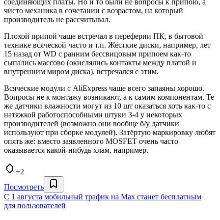
соединяющих платы. Но и то были не вопросы к припою, а
чисто механика в сочетании с возрастом, на который
производитель не рассчитывал.
Плохой припой чаще встречал в переферии ПК, в бытовой
технике всяческой часто и т.п. Жёсткие диски, например, лет
15 назад от WD с ранним бессвицовым припоем как-то
сыпались массово (окислялись контакты между платой и
внутренним миром диска), встречался с этим.
Всяческие модули с AliExpress чаще всего запаяны хорошо.
Вопросы не к монтажу возникают, а к самим компонентам. Те
же датчики влажности могут из 10 шт оказаться хоть как-то с
натяжкой работоспособными штуки 3-4 у некоторых
производителей (возможно они вообще б/у датчики
используют при сборке модулей). Затёртую маркировку любят
опять же: вместо заявленного MOSFET очень часто
оказывается какой-нибудь хлам, например.
+2
Посмотреть
С 1 августа мобильный трафик на Max станет бесплатным
для пользователей