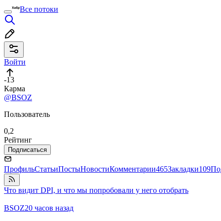
Все потоки
Войти
-13
Карма
@BSOZ
Пользователь
0,2
Рейтинг
Подписаться
Профиль
Статьи
Посты
Новости
Комментарии
465
Закладки
109
По
Что видит DPI, и что мы попробовали у него отобрать
BSOZ
20 часов назад