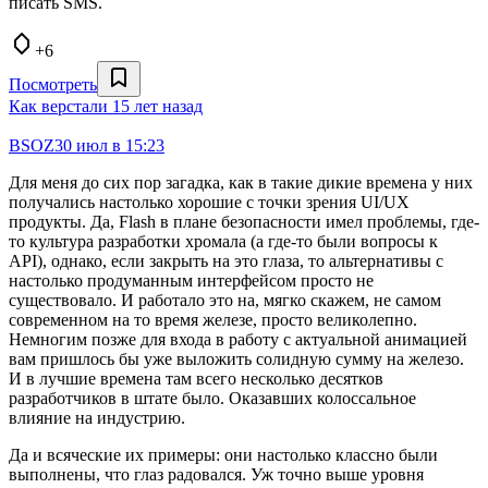
писать SMS.
+6
Посмотреть
Как верстали 15 лет назад
BSOZ
30 июл в 15:23
Для меня до сих пор загадка, как в такие дикие времена у них
получались настолько хорошие с точки зрения UI/UX
продукты. Да, Flash в плане безопасности имел проблемы, где-
то культура разработки хромала (а где-то были вопросы к
API), однако, если закрыть на это глаза, то альтернативы с
настолько продуманным интерфейсом просто не
существовало. И работало это на, мягко скажем, не самом
современном на то время железе, просто великолепно.
Немногим позже для входа в работу с актуальной анимацией
вам пришлось бы уже выложить солидную сумму на железо.
И в лучшие времена там всего несколько десятков
разработчиков в штате было. Оказавших колоссальное
влияние на индустрию.
Да и всяческие их примеры: они настолько классно были
выполнены, что глаз радовался. Уж точно выше уровня