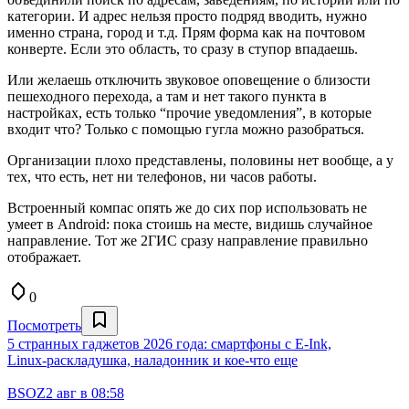
категории. И адрес нельзя просто подряд вводить, нужно
именно страна, город и т.д. Прям форма как на почтовом
конверте. Если это область, то сразу в ступор впадаешь.
Или желаешь отключить звуковое оповещение о близости
пешеходного перехода, а там и нет такого пункта в
настройках, есть только “прочие уведомления”, в которые
входит что? Только с помощью гугла можно разобраться.
Организации плохо представлены, половины нет вообще, а у
тех, что есть, нет ни телефонов, ни часов работы.
Встроенный компас опять же до сих пор использовать не
умеет в Android: пока стоишь на месте, видишь случайное
направление. Тот же 2ГИС сразу направление правильно
отображает.
0
Посмотреть
5 странных гаджетов 2026 года: смартфоны с E‑Ink,
Linux‑раскладушка, наладонник и кое‑что еще
BSOZ
2 авг в 08:58