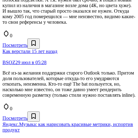
купил из наличия в магазине возле дома (4К, но цвета хуже).
И вышло так, что старый просто оказался не нужен. Откуда
кому 2005 год померещился — мне неизвестно, видимо какие-
то свои референсы у человека.
0
Посмотреть
Как верстали 15 лет назад
BSOZ
29 июл в 05:28
Всё из-за желания поддержки старого Outlook только. Притом
доля пользователей, которые откуда-то его умудряются
откопать, неизменна. Кто-то ещё The bat пользуется, но,
насколько мне известно, он тоже давно умеет рендерить
современную разметку (только стили нужно поставлять inline).
0
Посмотреть
Яндекс.Музыка: как нарисовать красивые метрики, испортив
продукт