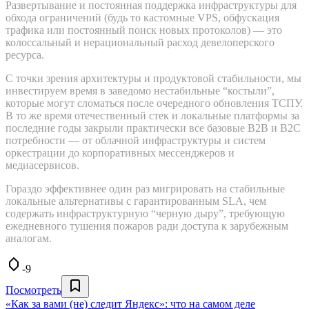
Развертывание и постоянная поддержка инфраструктуры для
обхода ограничений (будь то кастомные VPS, обфускация
трафика или постоянный поиск новых протоколов) — это
колоссальный и нерациональный расход девелоперского
ресурса.
С точки зрения архитектуры и продуктовой стабильности, мы
инвестируем время в заведомо нестабильные “костыли”,
которые могут сломаться после очередного обновления ТСПУ.
В то же время отечественный стек и локальные платформы за
последние годы закрыли практически все базовые B2B и B2C
потребности — от облачной инфраструктуры и систем
оркестрации до корпоративных мессенджеров и
медиасервисов.
Гораздо эффективнее один раз мигрировать на стабильные
локальные альтернативы с гарантированным SLA, чем
содержать инфраструктурную “черную дыру”, требующую
ежедневного тушения пожаров ради доступа к зарубежным
аналогам.
-9
Посмотреть
«Как за вами (не) следит Яндекс»: что на самом деле