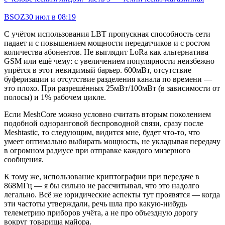
BSOZ
30 июл в 08:19
С учётом использования LBT пропускная способность сети
падает и с повышением мощности передатчиков и с ростом
количества абонентов. Не выглядит LoRa как альтернатива
GSM или ещё чему: с увеличением популярности неизбежно
упрётся в этот невидимый барьер. 600мВт, отсутствие
буферизации и отсутствие разделения канала по времени —
это плохо. При разрешённых 25мВт/100мВт (в зависимости от
полосы) и 1% рабочем цикле.
Если MeshCore можно условно считать вторым поколением
подобной одноранговой беспроводной связи, сразу после
Meshtastic, то следующим, видится мне, будет что-то, что
умеет оптимально выбирать мощность, не укладывая передачу
в огромном радиусе при отправке каждого мизерного
сообщения.
К тому же, использование криптографии при передаче в
868МГц — я бы сильно не рассчитывал, что это надолго
легально. Всё же юридические аспекты тут проявятся — когда
эти частоты утверждали, речь шла про какую-нибудь
телеметрию приборов учёта, а не про объездную дорогу
вокруг товарища майора.