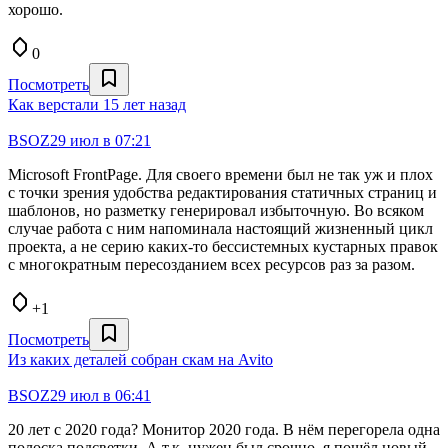
хорошо.
0
Посмотреть
Как верстали 15 лет назад
BSOZ
29 июл в 07:21
Microsoft FrontPage. Для своего времени был не так уж и плох
с точки зрения удобства редактирования статичных страниц и
шаблонов, но разметку генерировал избыточную. Во всяком
случае работа с ним напоминала настоящий жизненный цикл
проекта, а не серию каких-то бессистемных кустарных правок
с многократным пересозданием всех ресурсов раз за разом.
+1
Посмотреть
Из каких деталей собран скам на Avito
BSOZ
29 июл в 06:41
20 лет с 2020 года? Монитор 2020 года. В нём перегорела одна
полоска подсветки. А т.к. нужен был срочно, я пошёл новый