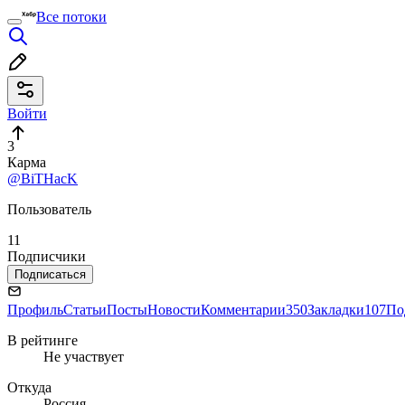
Все потоки
Войти
3
Карма
@BiTHacK
Пользователь
11
Подписчики
Подписаться
Профиль
Статьи
Посты
Новости
Комментарии
350
Закладки
107
По
В рейтинге
Не участвует
Откуда
Россия