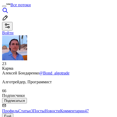
Все потоки
Войти
23
Карма
Алексей Бондаренко
@Bond_algotrade
Алготрейдер, Программист
66
Подписчики
Подписаться
Профиль
Статьи
3
Посты
Новости
Комментарии
47
Ещё