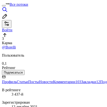
Все потоки
Войти
3
Карма
@Borelli
Пользователь
0,1
Рейтинг
Подписаться
Профиль
Статьи
Посты
Новости
Комментарии
103
Закладки
12
Под
В рейтинге
3 437-й
Зарегистрирован
12 декабря 2021