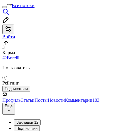
Все потоки
Войти
3
Карма
@Borelli
Пользователь
0,1
Рейтинг
Подписаться
Профиль
Статьи
Посты
Новости
Комментарии
103
Ещё
Закладки
12
Подписчики