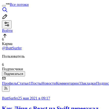
Все потоки
Войти
6
Карма
@ButtSurfer
Пользователь
6
Подписчики
Подписаться
Профиль
Статьи
1
Посты
Новости
Комментарии
3
Закладки
Подпис
ButtSurfer
25 мая 2021 в 09:17
Как Лёня с React на Swift переезжал