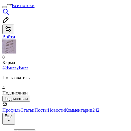
Все потоки
Войти
0
Карма
@BuzzyBuzz
Пользователь
4
Подписчики
Подписаться
Профиль
Статьи
Посты
Новости
Комментарии
242
Ещё