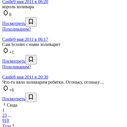
Castle
9 мая 2011 в 06:20
король холивара
0
Посмотреть
Похоливарим?
Castle
9 мая 2011 в 06:17
Сам Scooter с нами холиварит
+1
Посмотреть
Похоливарим?
Castle
8 мая 2011 в 20:30
Что-то вяло холиварим ребятки. Огоньку, огоньку…
+6
Посмотреть
Сюда
1
2
3
...
9
10
Туда