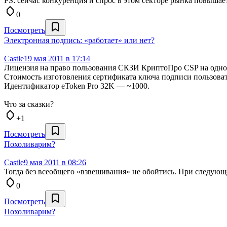
PS: сейчас конкуренция и спрос в этом секторе рынка повышае
0
Посмотреть
Электронная подпись: «работает» или нет?
Castle
19 мая 2011 в 17:14
Лицензия на право пользования СКЗИ КриптоПро CSP на одном
Стоимость изготовления сертификата ключа подписи пользоват
Идентификатор eToken Pro 32K — ~1000.
Что за сказки?
+1
Посмотреть
Похоливарим?
Castle
9 мая 2011 в 08:26
Тогда без всеобщего «взвешивания» не обойтись. При следующе
0
Посмотреть
Похоливарим?