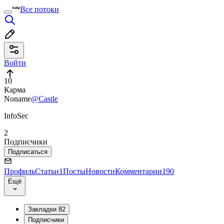
Все потоки
Войти
10
Карма
Noname
@Castle
InfoSec
2
Подписчики
Подписаться
Профиль
Статьи
1
Посты
Новости
Комментарии
190
Ещё
Закладки
82
Подписчики