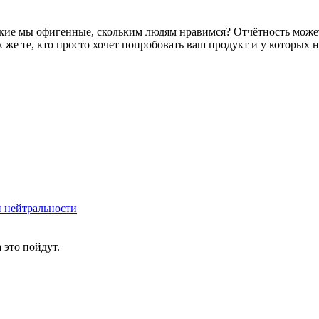
кие мы офигенные, скольким людям нравимся? Отчётность может
ак же те, кто просто хочет попробовать ваш продукт и у которы
й нейтральности
 это пойдут.