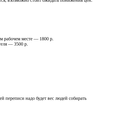
тся, взозможно стоит ожидать понижения цен.
 рабочем месте — 1800 р.
еля — 3500 р.
й переписи надо будет вес людей собирать