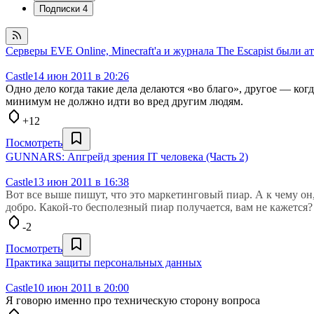
Подписки
4
Серверы EVE Online, Minecraft'а и журнала The Escapist были а
Castle
14 июн 2011 в 20:26
Одно дело когда такие дела делаются «во благо», другое — ког
минимум не должно идти во вред другим людям.
+12
Посмотреть
GUNNARS: Апгрейд зрения IT человека (Часть 2)
Castle
13 июн 2011 в 16:38
Вот все выше пишут, что это маркетинговый пиар. А к чему он,
добро. Какой-то бесполезный пиар получается, вам не кажется?
-2
Посмотреть
Практика защиты персональных данных
Castle
10 июн 2011 в 20:00
Я говорю именно про техническую сторону вопроса