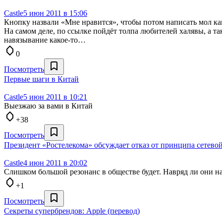
Castle
5 июн 2011 в 15:06
Кнопку назвали «Мне нравится», чтобы потом написать мол ка
На самом деле, по ссылке пойдёт толпа любителей халявы, а т
навязывание какое-то…
0
Посмотреть
Первые шаги в Китай
Castle
5 июн 2011 в 10:21
Выезжаю за вами в Китай
+38
Посмотреть
Президент «Ростелекома» обсуждает отказ от принципа сетево
Castle
4 июн 2011 в 20:02
Слишком большой резонанс в обществе будет. Навряд ли они на
+1
Посмотреть
Секреты супербрендов: Apple (перевод)