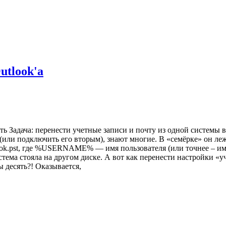
utlook'а
ть Задача: перенести учетные записи и почту из одной системы 
 (или подключить его вторым), знают многие. В «семёрке» он леж
k.pst, где %USERNAME% — имя пользователя (или точнее – имя 
стема стояла на другом диске. А вот как перенести настройки «
ы десять?! Оказывается,