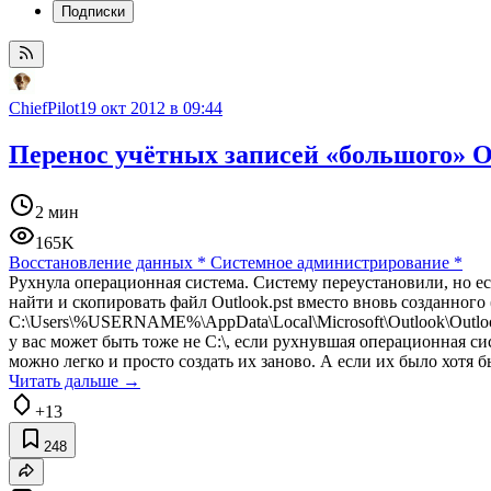
Подписки
ChiefPilot
19 окт 2012 в 09:44
Перенос учётных записей «большого» O
2 мин
165K
Восстановление данных
*
Системное администрирование
*
Рухнула операционная система. Систему переустановили, но ес
найти и скопировать файл Outlook.pst вместо вновь созданного
С:\Users\%USERNAME%\AppData\Local\Microsoft\Outlook\Outloo
у вас может быть тоже не C:\, если рухнувшая операционная си
можно легко и просто создать их заново. А если их было хотя б
Читать дальше →
+13
248