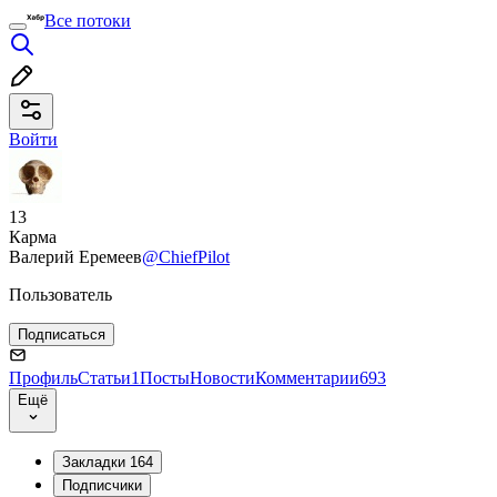
Все потоки
Войти
13
Карма
Валерий Еремеев
@ChiefPilot
Пользователь
Подписаться
Профиль
Статьи
1
Посты
Новости
Комментарии
693
Ещё
Закладки
164
Подписчики