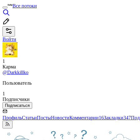
Все потоки
Войти
1
Карма
@Darkkillko
Пользователь
1
Подписчики
Подписаться
Профиль
Статьи
Посты
Новости
Комментарии
16
Закладки
347
Под