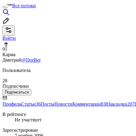
Все потоки
Войти
91
Карма
Дмитрий
@DorBer
Пользователь
28
Подписчики
Подписаться
Профиль
Статьи
36
Посты
Новости
Комментарии
838
Закладки
207
В рейтинге
Не участвует
Зарегистрирован
7 ноября 2006