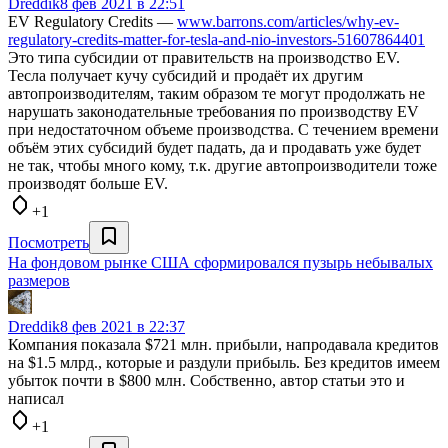
Dreddik
8 фев 2021 в 22:51
EV Regulatory Credits —
www.barrons.com/articles/why-ev-
regulatory-credits-matter-for-tesla-and-nio-investors-51607864401
Это типа субсидии от правительств на производство EV.
Тесла получает кучу субсидий и продаёт их другим
автопроизводителям, таким образом те могут продолжать не
нарушать законодательные требования по производству EV
при недостаточном объеме производства. С течением времени
объём этих субсидий будет падать, да и продавать уже будет
не так, чтобы много кому, т.к. другие автопроизводители тоже
производят больше EV.
+1
Посмотреть
На фондовом рынке США сформировался пузырь небывалых
размеров
Dreddik
8 фев 2021 в 22:37
Компания показала $721 млн. прибыли, напродавала кредитов
на $1.5 млрд., которые и раздули прибыль. Без кредитов имеем
убыток почти в $800 млн. Собственно, автор статьи это и
написал
+1