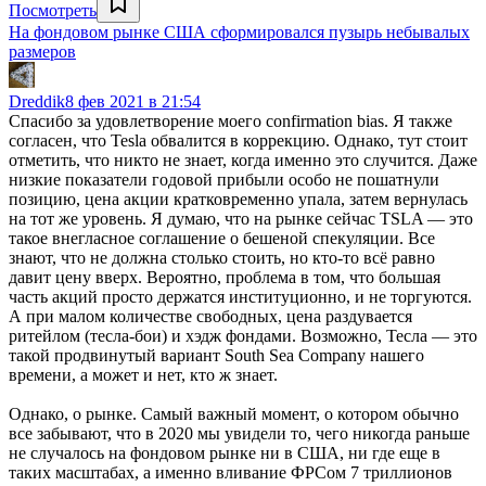
Посмотреть
На фондовом рынке США сформировался пузырь небывалых
размеров
Dreddik
8 фев 2021 в 21:54
Спасибо за удовлетворение моего confirmation bias. Я также
согласен, что Tesla обвалится в коррекцию. Однако, тут стоит
отметить, что никто не знает, когда именно это случится. Даже
низкие показатели годовой прибыли особо не пошатнули
позицию, цена акции кратковременно упала, затем вернулась
на тот же уровень. Я думаю, что на рынке сейчас TSLA — это
такое внегласное соглашение о бешеной спекуляции. Все
знают, что не должна столько стоить, но кто-то всё равно
давит цену вверх. Вероятно, проблема в том, что большая
часть акций просто держатся институционно, и не торгуются.
А при малом количестве свободных, цена раздувается
ритейлом (тесла-бои) и хэдж фондами. Возможно, Тесла — это
такой продвинутый вариант South Sea Company нашего
времени, а может и нет, кто ж знает.
Однако, о рынке. Самый важный момент, о котором обычно
все забывают, что в 2020 мы увидели то, чего никогда раньше
не случалось на фондовом рынке ни в США, ни где еще в
таких масштабах, а именно вливание ФРСом 7 триллионов