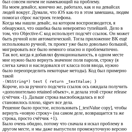
был совсем ничем не намекающий на проблему.
На моем девайсе, конечно же, работало, как и на девайсах
людей вокруг. Думали, что iOS как-то в этом замешана, людям
помогал сброс настроек телефона.
Когда мы нашли девайс, на котором воспроизводится, я
обнаружил, что ошибка была невероятно тупейшей. Дело в
том, что Objective-C код использует подсчёт ссылок. Он может
быть ручной или автоматический. Тогла приложение ВК ещё
использовало ручной, тк проект уже было довольно большой,
мигрировать все было немного опасно и проблематично.
Так вот, когда я добавлял функциональность, в одном месте
мне нужно было вернуть значение поля пароля, строку (я
слегка хачил и наследовался от класса поля ввода, нужно
было переопределить некоторые методы). Код был примерно
такой
-(NSString*) text { return _textValue; }
Короче, из-за ручного подсчета ссылок ось ожидала получить
«дополнительно retained объект», и делала этой строке release
(счётчик -1). Дальше строка высвобождалась и всё
становилось плохо, sigsev все дела.
Решение было простое, использовать [_textValue copy], чтобы
вернуть «новую строку» (на самом деле, возвращается та же
строка, просто счётчик +1).
Было очень обидно, потому что сначала я искал проблему в
другом месте, и мы даже выпустили промежуточную версию