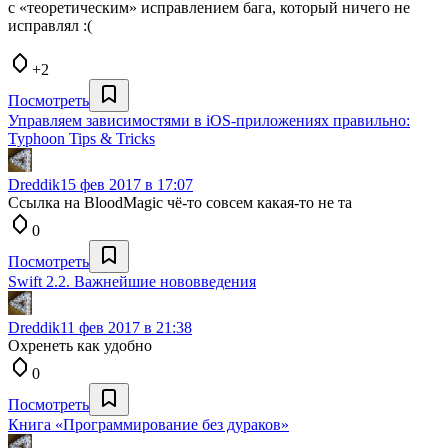
с «теоретическим» исправлением бага, который ничего не
исправлял :(
+2
Посмотреть
Управляем зависимостями в iOS-приложениях правильно:
Typhoon Tips & Tricks
Dreddik
15 фев 2017 в 17:07
Ссылка на BloodMagic чё-то совсем какая-то не та
0
Посмотреть
Swift 2.2. Важнейшие нововведения
Dreddik
11 фев 2017 в 21:38
Охренеть как удобно
0
Посмотреть
Книга «Программирование без дураков»