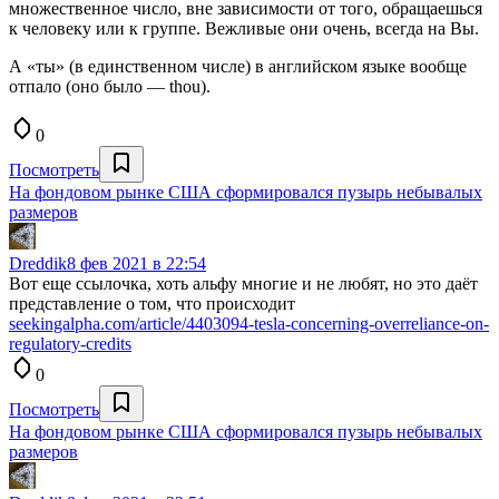
множественное число, вне зависимости от того, обращаешься
к человеку или к группе. Вежливые они очень, всегда на Вы.
А «ты» (в единственном числе) в английском языке вообще
отпало (оно было — thou).
0
Посмотреть
На фондовом рынке США сформировался пузырь небывалых
размеров
Dreddik
8 фев 2021 в 22:54
Вот еще ссылочка, хоть альфу многие и не любят, но это даёт
представление о том, что происходит
seekingalpha.com/article/4403094-tesla-concerning-overreliance-on-
regulatory-credits
0
Посмотреть
На фондовом рынке США сформировался пузырь небывалых
размеров