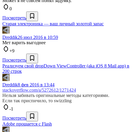
Может я не совсем понял задумку.
0
Посмотреть
Старая электроника — ваш личный золотой запас
Dreddik
26 июл 2016 в 10:59
Мет варить выгоднее
+9
Посмотреть
Реализуем свой dropDown ViewController (aka iOS 8 Mail app) в
200 строк
Dreddik
8 фев 2016 в 13:44
stackoverflow.com/a/5272612/1271424
Нельзя забивать оригинальные методы категориями.
Если так приспичило, то swizzling
-1
Посмотреть
Adobe прощается с Flash