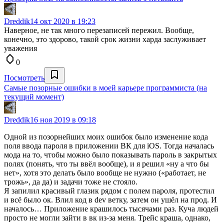
Dreddik
14 окт 2020 в 19:23
Наверное, не так много перезаписей пережил. Вообще,
конечно, это здорово, такой срок жизни харда заслуживает
уважения
0
Посмотреть
Самые позорные ошибки в моей карьере программиста (на
текущий момент)
Dreddik
16 ноя 2019 в 09:18
Одной из позорнейших моих ошибок было изменение кода
поля ввода пароля в приложении ВК для iOS. Тогда началась
мода на то, чтобы можно было показывать пароль в закрытых
полях (понять, что ты ввёл вообще), и я решил «ну а что бы
нет», хотя это делать было вообще не нужно («работает, не
трожь», да да) и задачи тоже не стояло.
Я запилил красивый глазик рядом с полем пароля, протестил
и всё было ок. Влил код в dev ветку, затем он ушёл на прод. И
началось… Приложение крашилось тысячами раз. Куча людей
просто не могли зайти в вк из-за меня. Трейс краша, однако,