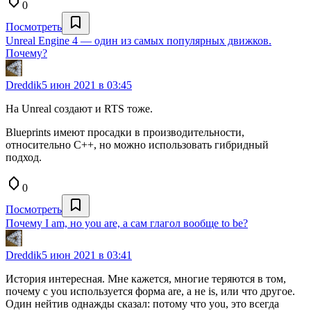
0
Посмотреть
Unreal Engine 4 — один из самых популярных движков.
Почему?
Dreddik
5 июн 2021 в 03:45
На Unreal создают и RTS тоже.
Blueprints имеют просадки в производительности,
относительно C++, но можно использовать гибридный
подход.
0
Посмотреть
Почему I am, но you are, а сам глагол вообще to be?
Dreddik
5 июн 2021 в 03:41
История интересная. Мне кажется, многие теряются в том,
почему с you используется форма are, а не is, или что другое.
Один нейтив однажды сказал: потому что you, это всегда