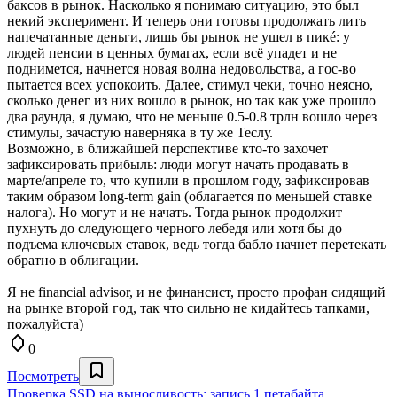
баксов в рынок. Насколько я понимаю ситуацию, это был
некий эксперимент. И теперь они готовы продолжать лить
напечатанные деньги, лишь бы рынок не ушел в пикé: у
людей пенсии в ценных бумагах, если всё упадет и не
поднимется, начнется новая волна недовольства, а гос-во
пытается всех успокоить. Далее, стимул чеки, точно неясно,
сколько денег из них вошло в рынок, но так как уже прошло
два раунда, я думаю, что не меньше 0.5-0.8 трлн вошло через
стимулы, зачастую наверняка в ту же Теслу.
Возможно, в ближайшей перспективе кто-то захочет
зафиксировать прибыль: люди могут начать продавать в
марте/апреле то, что купили в прошлом году, зафиксировав
таким образом long-term gain (облагается по меньшей ставке
налога). Но могут и не начать. Тогда рынок продолжит
пухнуть до следующего черного лебедя или хотя бы до
подъема ключевых ставок, ведь тогда бабло начнет перетекать
обратно в облигации.
Я не financial advisor, и не финансист, просто профан сидящий
на рынке второй год, так что сильно не кидайтесь тапками,
пожалуйста)
0
Посмотреть
Проверка SSD на выносливость: запись 1 петабайта