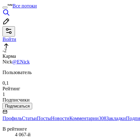
Все потоки
Войти
-2
Карма
Nick
@ENick
Пользователь
0,1
Рейтинг
1
Подписчики
Подписаться
Профиль
Статьи
Посты
Новости
Комментарии
308
Закладки
Подпи
В рейтинге
4 067-й