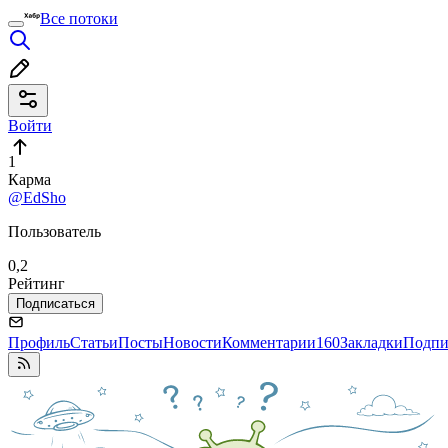
Все потоки
Войти
1
Карма
@EdSho
Пользователь
0,2
Рейтинг
Подписаться
Профиль
Статьи
Посты
Новости
Комментарии
160
Закладки
Подпи